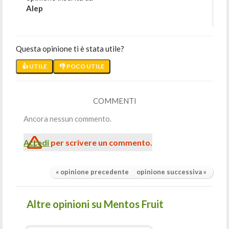
Alep
Questa opinione ti è stata utile?
👍 UTILE
👎 POCO UTILE
COMMENTI
Ancora nessun commento.
Accedi
per scrivere un commento.
« opinione precedente
opinione successiva »
Altre opinioni su Mentos Fruit