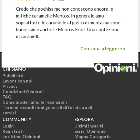
Credo che pochissime non conoscono ancora le
mitiche caramelle Mentos. In generale amo
soprattutto le caramelle al gusto di menta ma sono
buonissime anche le Mentos Fruit. Una confezione
di caramell…
Continua a leggere »
CHI SIAMO
Pubblicità
Lavora con noi
Privacy
Condizioni Generali
FAQ
Come moderiamo le recensioni
Termini e condizioni generali di fornitura di
servizi
COMMUNITY
ESPLORA
Login
Ultimi inseriti
Registrati
Scrivi Opinione
Le ultime Opinioni
Mappa Categorie