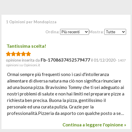
1 Opinioni per Mondopizza
Ordina:
Mostra:
Tantissima scelta!
Fb-1708637452579477
opinione inserita da
il 01/12/2020
· 1407
opinioni su Opinioni.it
Ormai sempre più frequenti sono i casi d'intolleranza
alimentare di diversa natura ma ciò non significa rinunciare
ad una buona pizza. Bravissimo Tommy che ti sei adeguato ai
nostri problemi di salute e non hai limiti nel preparare pizze a
richiesta ben precisa. Buona la pizza, gentilissimo il
personale ed una curata pulizia. Grazie per la
professionalità.Pizzeria da asporto con qualche posto a se…
Continua a leggere l'opinione »