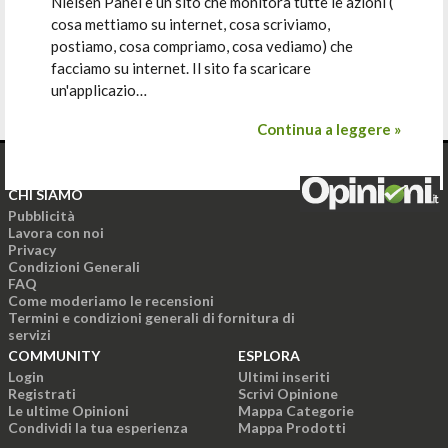
Nielsen Panel è un sito che monitora tutte le azioni (
cosa mettiamo su internet, cosa scriviamo,
postiamo, cosa compriamo, cosa vediamo) che
facciamo su internet. Il sito fa scaricare
un'applicazio…
Continua a leggere »
CHI SIAMO
Pubblicità
Lavora con noi
Privacy
Condizioni Generali
FAQ
Come moderiamo le recensioni
Termini e condizioni generali di fornitura di
servizi
COMMUNITY
ESPLORA
Login
Ultimi inseriti
Registrati
Scrivi Opinione
Le ultime Opinioni
Mappa Categorie
Condividi la tua esperienza
Mappa Prodotti