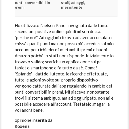
punti convertibili in
staff, ad oggi,
premi
inesistente
Ho utilizzato Nielsen Panel invogliata dalle tante
recensioni positive online quindi mi son detta.
"perchè no?" Ad oggi mi ritrovo ad aver accumulato
chissà quanti punti ma non posso più accedere al mio
account per richiedere i miei ambiti premi o buoni
Amazon poichè lo staff non risponde. Inizialmente lo
trovavo valido; scarichi un applicazione sul pc,
tablet o smartphone e fa tutto da sè. Come?
"Spiando" i dati dell'utente, le ricerche effettuate,
tutte le azioni svolte sul proprio dispositivo
vengono catturate dall'app regalando in cambio dei
punti convertibili in premi. Mi piaceva, nonostante
trovi il sistema ambiguo, ma ad oggi, ripeto, non mi è
possibile accedere all'account. Testatelo, magari a
voi andrà bene.
opinione inserita da
Roxena