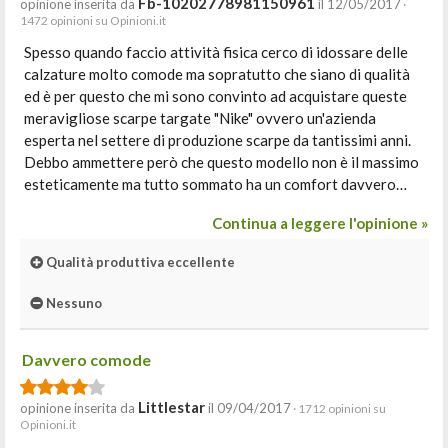
Fb-10202778981150961
opinione inserita da
il 12/05/2017
·
1472 opinioni su Opinioni.it
Spesso quando faccio attività fisica cerco di idossare delle
calzature molto comode ma sopratutto che siano di qualità
ed è per questo che mi sono convinto ad acquistare queste
meravigliose scarpe targate "Nike" ovvero un'azienda
esperta nel settere di produzione scarpe da tantissimi anni.
Debbo ammettere però che questo modello non è il massimo
esteticamente ma tutto sommato ha un comfort davvero…
Continua a leggere l'opinione »
Qualità produttiva eccellente
Nessuno
Davvero comode
Littlestar
opinione inserita da
il 09/04/2017
· 1712 opinioni su
Opinioni.it