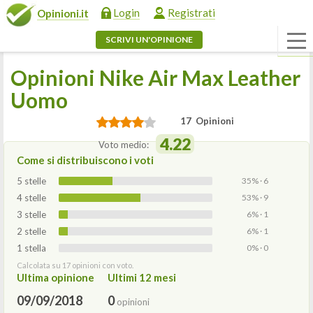
Login
Registrati
Opinioni.it
SCRIVI UN'OPINIONE
Opinioni Nike Air Max Leather
Uomo
17 Opinioni
4.22
Voto medio:
Come si distribuiscono i voti
5 stelle
35% · 6
4 stelle
53% · 9
3 stelle
6% · 1
2 stelle
6% · 1
1 stella
0% · 0
Calcolata su 17 opinioni con voto.
Ultima opinione
Ultimi 12 mesi
09/09/2018
0
opinioni