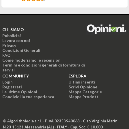
CHI SIAMO
Pubblicità
Lavora con noi
Privacy
Condizioni Generali
FAQ
Come moderiamo le recensioni
Termini e condizioni generali di fornitura di
servizi
COMMUNITY
ESPLORA
Login
Ultimi inseriti
Registrati
Scrivi Opinione
Le ultime Opinioni
Mappa Categorie
Condividi la tua esperienza
Mappa Prodotti
© AlgorithMedia s.r.l. - P.IVA 02353940063 - C.so Virginia Marini
N.23 15121 Alessandria (AL) - ITALY - Cap. Soc. € 10.000