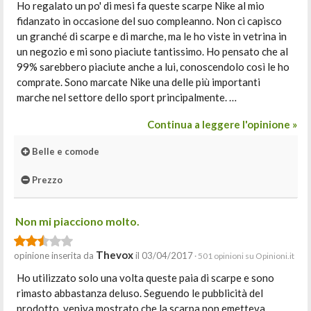
Ho regalato un po' di mesi fa queste scarpe Nike al mio
fidanzato in occasione del suo compleanno. Non ci capisco
un granché di scarpe e di marche, ma le ho viste in vetrina in
un negozio e mi sono piaciute tantissimo. Ho pensato che al
99% sarebbero piaciute anche a lui, conoscendolo così le ho
comprate. Sono marcate Nike una delle più importanti
marche nel settore dello sport principalmente. …
Continua a leggere l'opinione »
Belle e comode
Prezzo
Non mi piacciono molto.
Thevox
opinione inserita da
il 03/04/2017
· 501 opinioni su Opinioni.it
Ho utilizzato solo una volta queste paia di scarpe e sono
rimasto abbastanza deluso. Seguendo le pubblicità del
prodotto, veniva mostrato che la scarpa non emetteva