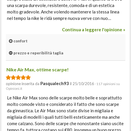
una scarpa durevole, resistente, comoda e di un estetica
molto gradevole. Anche volendo mantenere la stessa linea
nel tempo la nike le ridà sempre nuova verve con nuo…
Continua a leggere l'opinione »
confort
prezzo e reperibilità taglia
Nike Air Max, ottime scarpe!
Pasqualech93
opinione inserita da
il 25/10/2016
· 117 opinioni su
Opinioni.it
Le Nike Air Max sono delle scarpe molto belle e soprattutto
molto comode visto e considerato il fatto che sono scarpe
da ginnastica. Le Air Max sono state divise in migliaia e
migliaia di modelli i quali tutti belli esteticamente ma anche
come calzano. Sono delle scarpe che nonostante siano uscite
tempo fa, tuttora costano sui €80, insomma un buon prezzo