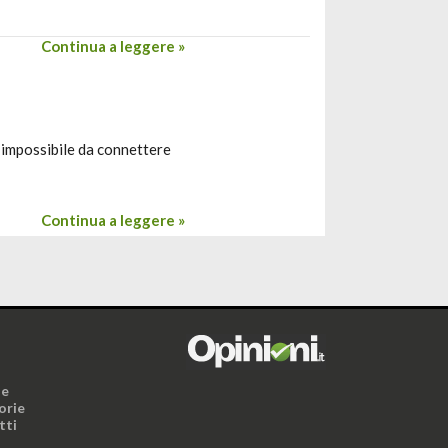
Continua a leggere »
, impossibile da connettere
Continua a leggere »
i
ne
orie
tti