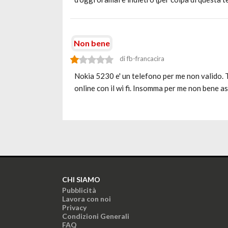
Non bene
di fb-francacira
Nokia 5230 e' un telefono per me non valido. T
online con il wi fi. Insomma per me non bene 
CHI SIAMO
Pubblicità
Lavora con noi
Privacy
Condizioni Generali
FAQ