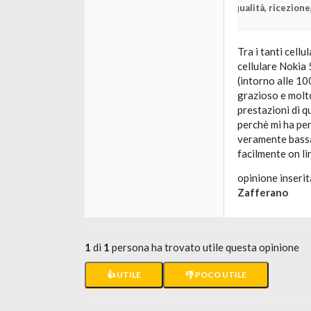
qualità, ricezione
Tra i tanti cellu
cellulare Nokia 
(intorno alle 10
grazioso e molto
prestazioni di q
perchè mi ha per
veramente bassa.
facilmente on li
opinione inserit
Zafferano
1
di
1
persona ha trovato utile questa opinione
👍 UTILE
👎 POCO UTILE