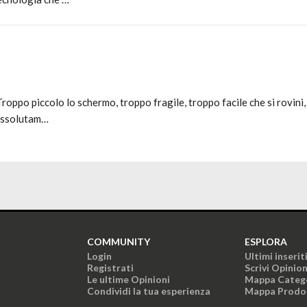
roppo piccolo lo schermo, troppo fragile, troppo facile che si rovini
asssolutam…
COMMUNITY
ESPLORA
Login
Ultimi inserit
Registrati
Scrivi Opinio
Le ultime Opinioni
Mappa Categ
Condividi la tua esperienza
Mappa Prodo