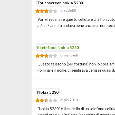
Touchscreen nokia 5230
di xvale85
Vorrei recensire questo cellulare che ho avu
più di 7 anni fa andava bene anche se non te
Il telefono Nokia 5230
di mandiudin
Questo telefono (per fortuna) non lo possiam
nominare il nome, ci sembrava venisse quasi da
Nokia 5230
di pipi2010
"Nokia 5230" è il modello di un telefono cellu
d'oggi oramai è indietro (per colpa di questa 