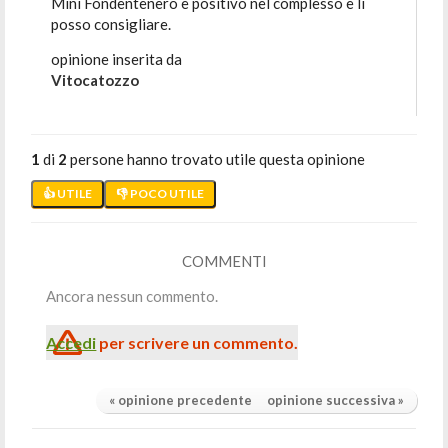
Mini Fondentenero è positivo nel complesso e li
posso consigliare.
opinione inserita da
Vitocatozzo
1
di
2
persone hanno trovato utile questa opinione
👍 UTILE
👎 POCO UTILE
COMMENTI
Ancora nessun commento.
Accedi
per scrivere un commento.
« opinione precedente
opinione successiva »