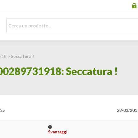
918
> Seccatura !
00289731918: Seccatura !
28/03/201
2/5
Svantaggi