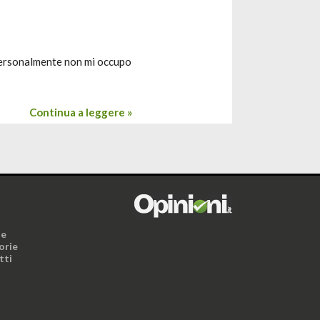
o personalmente non mi occupo
Continua a leggere »
i
ne
orie
tti