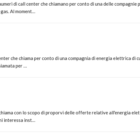
ri di call center che chiamano per conto di una delle compagnie più
di gas. Al moment…
ter che chiama per conto di una compagnia di energia elettrica di cu
chiamata per …
ama con lo scopo di proporvi delle offerte relative all'energia elett
i interessa inst…