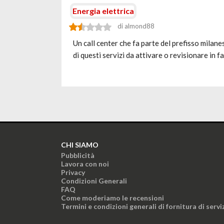
Energia elettrica
di almond88
Un call center che fa parte del prefisso milan
di questi servizi da attivare o revisionare in f
CHI SIAMO
Pubblicità
Lavora con noi
Privacy
Condizioni Generali
FAQ
Come moderiamo le recensioni
Termini e condizioni generali di fornitura di servi