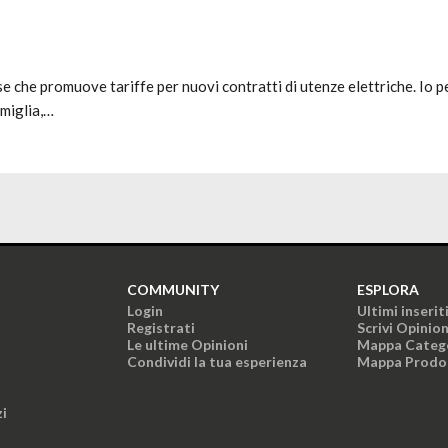
ese che promuove tariffe per nuovi contratti di utenze elettriche. I
amiglia,…
COMMUNITY
ESPLORA
Login
Ultimi inserit
Registrati
Scrivi Opinio
Le ultime Opinioni
Mappa Categ
Condividi la tua esperienza
Mappa Prodo
zi