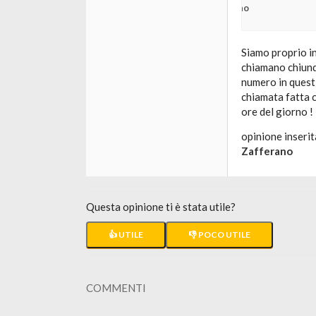
no
Siamo proprio in
chiamano chiunqu
numero in questi
chiamata fatta c
ore del giorno !
opinione inserit
Zafferano
Questa opinione ti è stata utile?
👍 UTILE
👎 POCO UTILE
COMMENTI