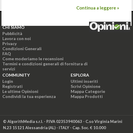
Continua a leggere »
CHI SIAMO
Pubblicità
Lavora con noi
Privacy
Condizioni Generali
FAQ
Come moderiamo le recensioni
Termini e condizioni generali di fornitura di
servizi
COMMUNITY
ESPLORA
Login
Ultimi inseriti
Registrati
Scrivi Opinione
Le ultime Opinioni
Mappa Categorie
Condividi la tua esperienza
Mappa Prodotti
© AlgorithMedia s.r.l. - P.IVA 02353940063 - C.so Virginia Marini
N.23 15121 Alessandria (AL) - ITALY - Cap. Soc. € 10.000