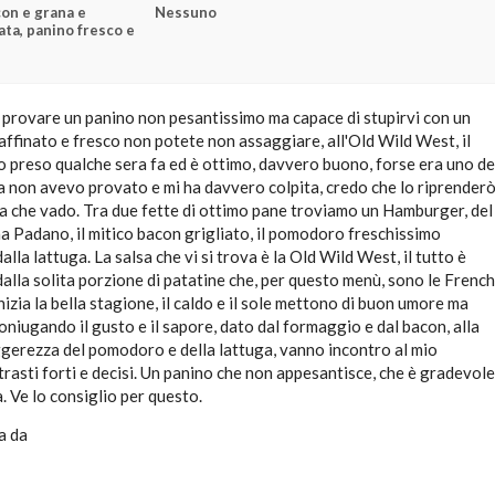
on e grana e
Nessuno
ta, panino fresco e
 provare un panino non pesantissimo ma capace di stupirvi con un
affinato e fresco non potete non assaggiare, all'Old Wild West, il
o preso qualche sera fa ed è ottimo, davvero buono, forse era uno de
a non avevo provato e mi ha davvero colpita, credo che lo riprender
ta che vado. Tra due fette di ottimo pane troviamo un Hamburger, del
 Padano, il mitico bacon grigliato, il pomodoro freschissimo
la lattuga. La salsa che vi si trova è la Old Wild West, il tutto è
lla solita porzione di patatine che, per questo menù, sono le French
nizia la bella stagione, il caldo e il sole mettono di buon umore ma
niugando il gusto e il sapore, dato dal formaggio e dal bacon, alla
ggerezza del pomodoro e della lattuga, vanno incontro al mio
trasti forti e decisi. Un panino che non appesantisce, che è gradevole
. Ve lo consiglio per questo.
a da