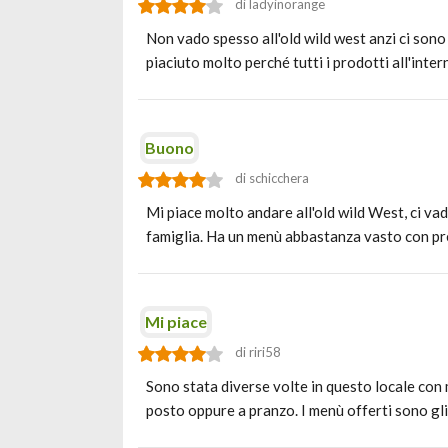
di ladyinorange
Non vado spesso all'old wild west anzi ci sono
piaciuto molto perché tutti i prodotti all'inte
Buono
di schicchera
Mi piace molto andare all'old wild West, ci v
famiglia. Ha un menù abbastanza vasto con pr
Mi piace
di riri58
Sono stata diverse volte in questo locale con 
posto oppure a pranzo. I menù offerti sono gli