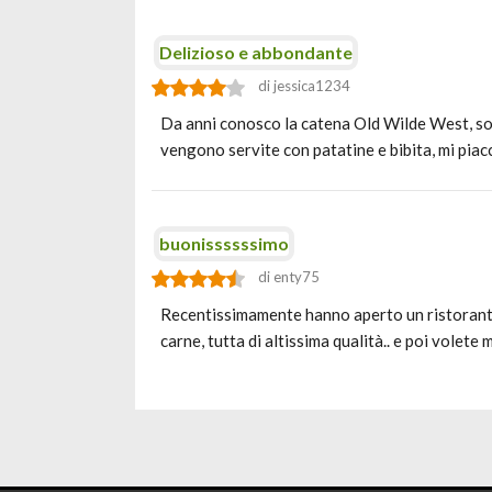
Delizioso e abbondante
di jessica1234
Da anni conosco la catena Old Wilde West, sono
vengono servite con patatine e bibita, mi piac
buonissssssimo
di enty75
Recentissimamente hanno aperto un ristorante
carne, tutta di altissima qualità.. e poi volete