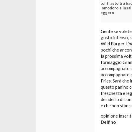
Contrasto tra bac
pomodoro e insala
leggero
Gente se volete
gusto intenso, r
Wild Burger. L'h
pochi che ancor
la prossima vol
formaggio Grana
accompagnato dal
accompagnato da
Fries. Sarà che i
questo panino co
freschezza e le
desiderio di con
e che non stanca
opinione inserit
Delfino