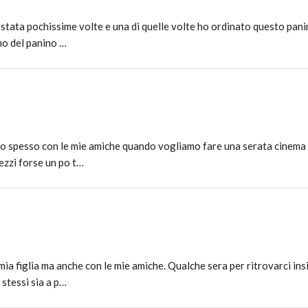
 stata pochissime volte e una di quelle volte ho ordinato questo pani
rno del panino …
ado spesso con le mie amiche quando vogliamo fare una serata cinema 
ezzi forse un po t…
mia figlia ma anche con le mie amiche. Qualche sera per ritrovarci i
 stessi sia a p…