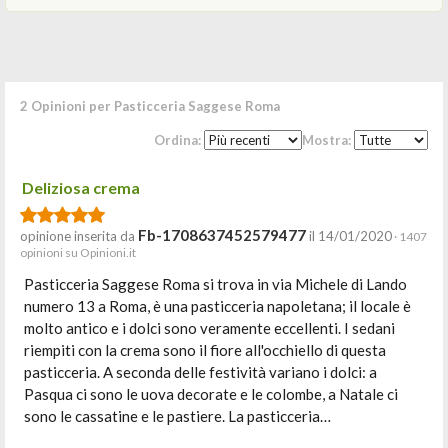
2 Opinioni per Pasticceria Saggese Roma
Ordina:
Mostra:
Deliziosa crema
Fb-1708637452579477
opinione inserita da
il 14/01/2020
· 1407
opinioni su Opinioni.it
Pasticceria Saggese Roma si trova in via Michele di Lando
numero 13 a Roma, è una pasticceria napoletana; il locale è
molto antico e i dolci sono veramente eccellenti. I sedani
riempiti con la crema sono il fiore all'occhiello di questa
pasticceria. A seconda delle festività variano i dolci: a
Pasqua ci sono le uova decorate e le colombe, a Natale ci
sono le cassatine e le pastiere. La pasticceria…