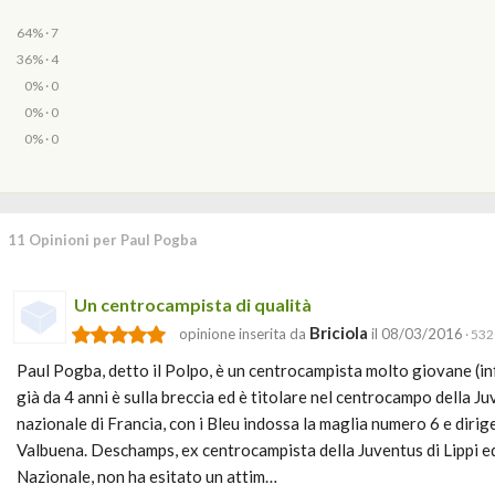
64% · 7
36% · 4
0% · 0
0% · 0
0% · 0
11 Opinioni per Paul Pogba
Un centrocampista di qualità
Briciola
opinione inserita da
il 08/03/2016
· 532
Paul Pogba, detto il Polpo, è un centrocampista molto giovane (inf
già da 4 anni è sulla breccia ed è titolare nel centrocampo della J
nazionale di Francia, con i Bleu indossa la maglia numero 6 e dirig
Valbuena. Deschamps, ex centrocampista della Juventus di Lippi ed
Nazionale, non ha esitato un attim…