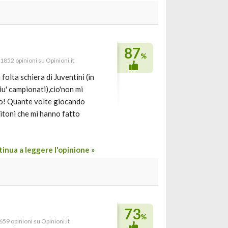
87
%
 1852 opinioni su Opinioni.it
olta schiera di Juventini (in
piu' campionati),cio'non mi
to! Quante volte giocando
titoni che mi hanno fatto
inua a leggere l'opinione »
73
%
 659 opinioni su Opinioni.it