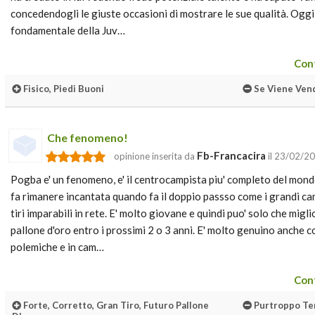
concedendogli le giuste occasioni di mostrare le sue qualità. Oggi
fondamentale della Juv…
Cont
Fisico, Piedi Buoni
Se Viene Vend
Che fenomeno!
Fb-Francacira
opinione inserita da
il 23/02/2
Pogba e' un fenomeno, e' il centrocampista piu' completo del mond
fa rimanere incantata quando fa il doppio passso come i grandi ca
tiri imparabili in rete. E' molto giovane e quindi puo' solo che migli
pallone d'oro entro i prossimi 2 o 3 anni. E' molto genuino anche 
polemiche e in cam…
Cont
Forte, Corretto, Gran Tiro, Futuro Pallone
Purtroppo Tem