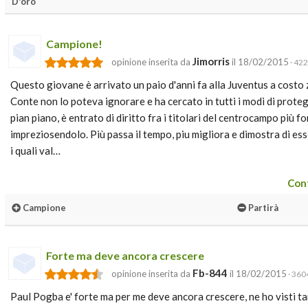
D'oro
Campione!
Jimorris
opinione inserita da
il 18/02/2015
· 422
Questo giovane è arrivato un paio d'anni fa alla Juventus a costo 
Conte non lo poteva ignorare e ha cercato in tutti i modi di proteg
pian piano, è entrato di diritto fra i titolari del centrocampo più 
impreziosendolo. Più passa il tempo, piu migliora e dimostra di ess
i quali val…
Cont
Campione
Partirà
Forte ma deve ancora crescere
Fb-844
opinione inserita da
il 18/02/2015
· 3604
Paul Pogba e' forte ma per me deve ancora crescere, ne ho visti ta