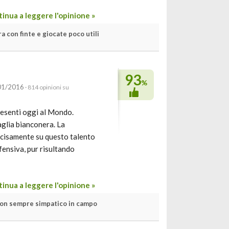
inua a leggere l'opinione »
a con finte e giocate poco utili
93
%
/01/2016
· 814 opinioni su
resenti oggi al Mondo.
aglia bianconera. La
decisamente su questo talento
fensiva, pur risultando
inua a leggere l'opinione »
on sempre simpatico in campo