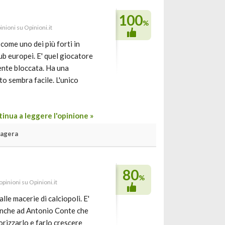
100
%
inioni su Opinioni.it
ome uno dei più forti in
lub europei. E' quel giocatore
ente bloccata. Ha una
to sembra facile. L'unico
inua a leggere l'opinione »
sagera
80
%
opinioni su Opinioni.it
lle macerie di calciopoli. E'
 anche ad Antonio Conte che
orizzarlo e farlo crescere