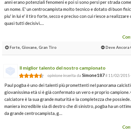
anni erano potenziali fenomeni e poi si sono persi per strada come
un nome. E' un centrocampista molto tecnico e dotato di buon fisic
piu' in lui e' il tiro forte, secco e preciso con cui riesce a realizza
quasi tutti decisivi.…
Cont
Forte, Giovane, Gran Tiro
Deve Ancora 
Il miglior talento del nostro campionato
Simone187
opinione inserita da
il 11/02/2015
Paul pogba è uno dei talenti più promettenti nel panorama calcist
giovanissima età si è già confermato un vero e proprio campione.
calciatore è la sua grande maturità e la completezza che possiede. 
maniera incredibile sia di destro che di sinistro, pogba ha un ottim
da grande centrocampista, g…
Cont