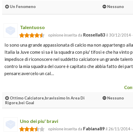
Un Fenomeno
Nessuno
Talentuoso
Rossella83
opinione inserita da
il 30/12/2014
·
Io sono una grande appassionata di calcio ma non appartengo alla f
Italia la Juve come si sa è la squadra con piu' tifosi e che ha vinto 
impedisce di riconoscere nel suddetto calciatore un grande talen
contro la mia squadra del cuore è capitato che abbia fatto dei par
pensare:avercelo un cal…
Cont
Ottimo Calciatore,bravissimo In Area Di
Nessuno
Rigore,bei Goal
Uno dei piu' bravi
Fabiana89
opinione inserita da
il 26/11/2014
·