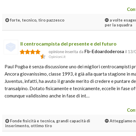
Cont
forte, tecnico, tiro pazzesco
a volte esager
per la squadra
Il centrocampista del presente e del futuro
Fb-Edoardoderosa
opinione inserita da
il 13
Opinioni.it
Paul Pogba è senza discussione uno dei migliori centrocampisti p
Ancora giovanissimo, classe 1993, è già alla quarta stagione in m
Juventus, infatti, ha avuto il grande merito di credere e puntare 
transalpino. Dotato fisicamente e tecnicamente, eccelle in fase of
comunque validissimo anche in fase di int…
Cont
Fonde fisicità e tecnica, grandi capacità di
Atteggiamo n
inserimento, ottimo tiro