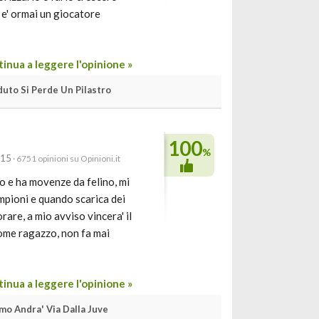
 e' ormai un giocatore
inua a leggere l'opinione »
uto Si Perde Un Pilastro
100
%
015
· 6751 opinioni su Opinioni.it
o e ha movenze da felino, mi
mpioni e quando scarica dei
orare, a mio avviso vincera' il
come ragazzo, non fa mai
inua a leggere l'opinione »
o Andra' Via Dalla Juve