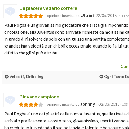
Un piacere vederlo correre
Ultrix
opinione inserita da
il 22/05/2015
· 144 op
Paul Pogba è un giovanissimo giocatore che si sta già imponendo c
circolazione, alla Juventus sono arrivate richieste da moltissimi c
in grado di risolvere da solo con un guizzo una partita completam
grandissima velocità e un dribblig eccezionale, quando lo fa lui tut
difetto che gli si può attribui…
Cont
Velocità, Dribbling
Ogni Tanto E
Giovane campione
Johnny
opinione inserita da
il 02/03/2015
· 103 
Paul Pogba e' uno dei pilastri della nuova Juventus, quella rinata da
arrivato praticamente a costo zero, giovanissimo, i meriti vanno
ha creduto in lui vedendo il suo potenziale talento e ha saputo val