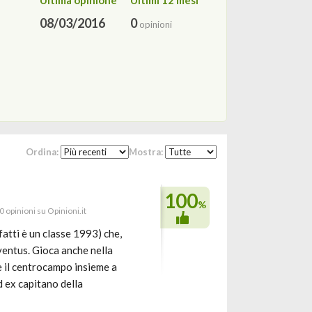
Ultima opinione
Ultimi 12 mesi
08/03/2016
0
opinioni
Ordina:
Mostra:
100
%
0 opinioni su Opinioni.it
atti è un classe 1993) che,
uventus. Gioca anche nella
e il centrocampo insieme a
 ex capitano della