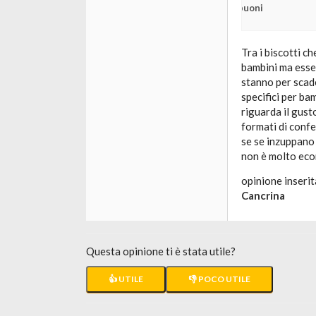
buoni
Tra i biscotti ch
bambini ma esse
stanno per scade
specifici per ba
riguarda il gust
formati di confe
se se inzuppano 
non è molto eco
opinione inserit
Cancrina
Questa opinione ti è stata utile?
👍 UTILE
👎 POCO UTILE