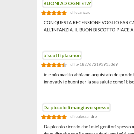
BUONI AD OGNI ETA'
di lucariccio
CON QUESTA RECENSIONE VOGLIO FAR C
ALL'INFANZIA. IL BUON BISCOTTO PIACE
biscotti plasmon
di fb-1827672193915369
io e mio marito abbiamo acquistato dei prodott
innovativi e buoni per la sua salute come i bi
Da piccolo li mangiavo spesso
di ioalessandro
Da piccolo ricordo che i miei genitori spesso 
devo dire che con il passare degli anni mi è c