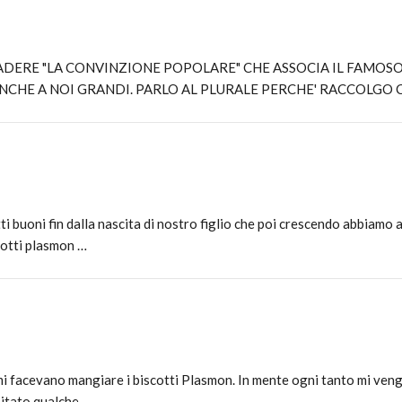
ADERE "LA CONVINZIONE POPOLARE" CHE ASSOCIA IL FAMOS
 ANCHE A NOI GRANDI. PARLO AL PLURALE PERCHE' RACCOLGO
i buoni fin dalla nascita di nostro figlio che poi crescendo abbiamo
scotti plasmon …
mi facevano mangiare i biscotti Plasmon. In mente ogni tanto mi veng
apitato qualche…