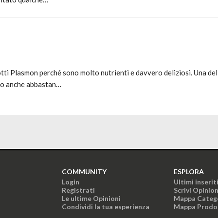
tti Plasmon perché sono molto nutrienti e davvero deliziosi. Una dell
ono anche abbastan…
COMMUNITY
ESPLORA
Login
Ultimi inserit
Registrati
Scrivi Opinio
Le ultime Opinioni
Mappa Categ
Condividi la tua esperienza
Mappa Prodo