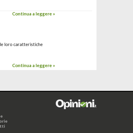
Continua a leggere »
e loro caratteristiche
Continua a leggere »
i
ne
orie
tti