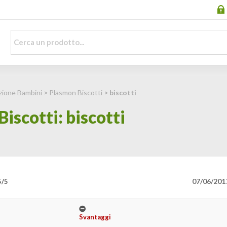
zione Bambini
>
Plasmon Biscotti
> biscotti
iscotti: biscotti
07/06/201
5/5
Svantaggi