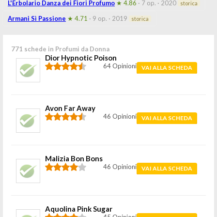
L'Erbolario Danza dei Fiori Profumo
★ 4.86
· 7 op.
· 2020
storica
Armani Sì Passione
★ 4.71
· 9 op.
· 2019
storica
771 schede in Profumi da Donna
Dior Hypnotic Poison
64 Opinioni
VAI ALLA SCHEDA
Avon Far Away
46 Opinioni
VAI ALLA SCHEDA
Malizia Bon Bons
46 Opinioni
VAI ALLA SCHEDA
Aquolina Pink Sugar