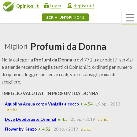
Login
Registrati
Opinioni.it
SCRIVI UN'OPINIONE
Profumi da Donna
Migliori
Nella categoria
Profumi da Donna
trovi 771 tra prodotti, servizi
e aziende recensiti dagli utenti di Opinioni.it, ordinati per numero
di opinioni: leggi esperienze reali, voti e consigli prima di
scegliere.
I MEGLIO VALUTATI IN PROFUMI DA DONNA
Aquolina Acqua corpo Vaniglia e cocco
★ 4.54
· 19 op.
· 2019
storica
Dove Deodorante Original
★ 4.5
· 23 op.
· 2019
storica
Flower by Kenzo
★ 4.52
· 20 op.
· 2019
storica