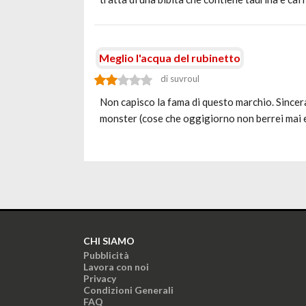
Meglio l'acqua del rubinetto
di suvroul
Non capisco la fama di questo marchio. Sincer
monster (cose che oggigiorno non berrei mai e
CHI SIAMO
Pubblicità
Lavora con noi
Privacy
Condizioni Generali
FAQ