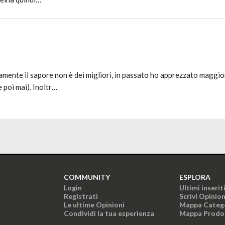
amente il sapore non è dei migliori, in passato ho apprezzato maggio
 poi mai). Inoltr…
COMMUNITY
ESPLORA
Login
Ultimi inserit
Registrati
Scrivi Opinio
Le ultime Opinioni
Mappa Categ
Condividi la tua esperienza
Mappa Prodo