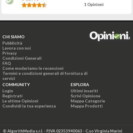
1 Opinioni
CHI SIAMO
Pubblicità
Lavora con noi
Privacy
Condizioni Generali
FAQ
Come moderiamo le recensioni
Termini e condizioni generali di fornitura di
servizi
COMMUNITY
ESPLORA
Login
Ultimi inseriti
Registrati
Scrivi Opinione
Le ultime Opinioni
Mappa Categorie
Condividi la tua esperienza
Mappa Prodotti
© AlgorithMedia s.r.l. - P.IVA 02353940063 - C.so Virginia Marini