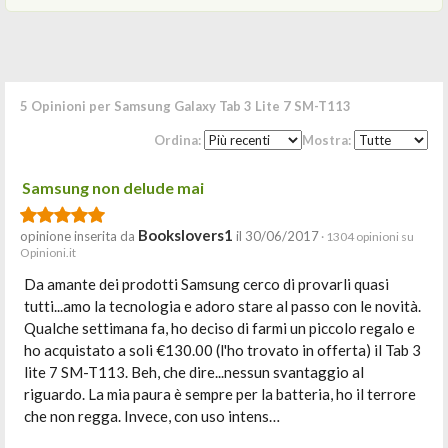
5 Opinioni per Samsung Galaxy Tab 3 Lite 7 SM-T113
Ordina:
Mostra:
Samsung non delude mai
Bookslovers1
opinione inserita da
il 30/06/2017
· 1304 opinioni su
Opinioni.it
Da amante dei prodotti Samsung cerco di provarli quasi
tutti...amo la tecnologia e adoro stare al passo con le novità.
Qualche settimana fa, ho deciso di farmi un piccolo regalo e
ho acquistato a soli €130.00 (l'ho trovato in offerta) il Tab 3
lite 7 SM-T113. Beh, che dire...nessun svantaggio al
riguardo. La mia paura è sempre per la batteria, ho il terrore
che non regga. Invece, con uso intens…