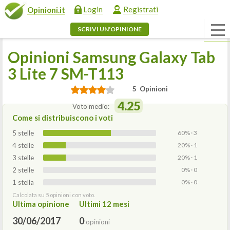
Login
Registrati
Opinioni.it
SCRIVI UN'OPINIONE
Opinioni Samsung Galaxy Tab
3 Lite 7 SM-T113
5 Opinioni
4.25
Voto medio:
Come si distribuiscono i voti
5 stelle
60% · 3
4 stelle
20% · 1
3 stelle
20% · 1
2 stelle
0% · 0
1 stella
0% · 0
Calcolata su 5 opinioni con voto.
Ultima opinione
Ultimi 12 mesi
30/06/2017
0
opinioni