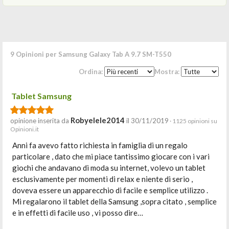
9 Opinioni per Samsung Galaxy Tab A 9.7 SM-T550
Ordina:
Mostra:
Tablet Samsung
Robyelele2014
opinione inserita da
il 30/11/2019
· 1125 opinioni su
Opinioni.it
Anni fa avevo fatto richiesta in famiglia di un regalo
particolare , dato che mi piace tantissimo giocare con i vari
giochi che andavano di moda su internet, volevo un tablet
esclusivamente per momenti di relax e niente di serio ,
doveva essere un apparecchio di facile e semplice utilizzo .
Mi regalarono il tablet della Samsung ,sopra citato , semplice
e in effetti di facile uso , vi posso dire…