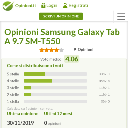
Login
Registrati
Opinioni.it
SCRIVI UN'OPINIONE
Opinioni Samsung Galaxy Tab
A 9.7 SM-T550
9 Opinioni
4.06
Voto medio:
Come si distribuiscono i voti
5 stelle
33% · 3
4 stelle
45% · 4
3 stelle
11% · 1
2 stelle
11% · 1
1 stella
0% · 0
Calcolata su 9 opinioni con voto.
Ultima opinione
Ultimi 12 mesi
30/11/2019
0
opinioni