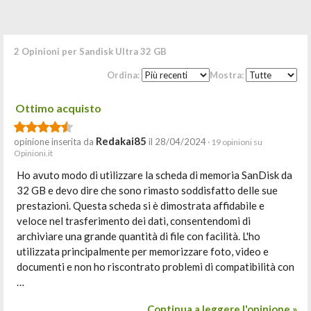
2 Opinioni per Sandisk Ultra 32 GB
Ordina:
Mostra:
Ottimo acquisto
Redakai85
opinione inserita da
il 28/04/2024
· 19 opinioni su
Opinioni.it
Ho avuto modo di utilizzare la scheda di memoria SanDisk da
32 GB e devo dire che sono rimasto soddisfatto delle sue
prestazioni. Questa scheda si è dimostrata affidabile e
veloce nel trasferimento dei dati, consentendomi di
archiviare una grande quantità di file con facilità. L'ho
utilizzata principalmente per memorizzare foto, video e
documenti e non ho riscontrato problemi di compatibilità con
…
Continua a leggere l'opinione »