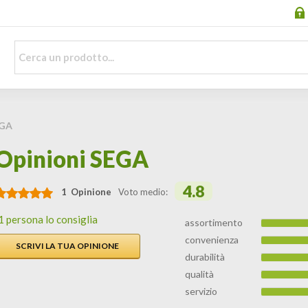
EGA
Opinioni SEGA
4.8
1 Opinione
Voto medio:
1 persona lo consiglia
assortimento
convenienza
SCRIVI LA TUA OPINIONE
durabilità
qualità
servizio