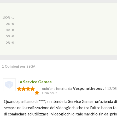
100% · 1
0% · 0
0% · 0
0% · 0
0% · 0
1 Opinioni per SEGA
La Service Games
Vesponethebest
opinione inserita da
il 12/0
Opinioni.it
Quando parliamo di ****, si intende la Service Games, un'azienda di
sempre nella realizzazione dei videogiochi che tra l'altro hanno f
di cominciare ad utilizzare i videogiochi di tale marchio sin dai pri