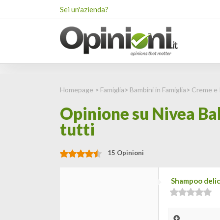
Sei un'azienda?
Homepage
>
Famiglia
>
Bambini in Famiglia
>
Creme e 
Opinione su Nivea Ba
tutti
15 Opinioni
Shampoo delic