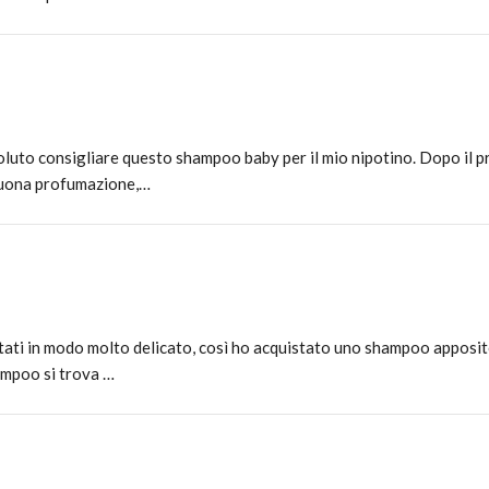
oluto consigliare questo shampoo baby per il mio nipotino. Dopo il p
 buona profumazione,…
ttati in modo molto delicato, così ho acquistato uno shampoo apposit
ampoo si trova …