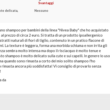
Svantaggi
te delicata,
Nessuno
 uno shampoo per bambini della linea "Nivea Baby" che ho acquistato
al prezzo di circa 2 euro. Si tratta di un prodotto ipoallergenico
ratti naturali di fiori di tiglio, contenuto in un pratico flacone di
ml. La texture è leggera, forma una morbida schiuma e non irrita gli
anza sembra molto intensa ma dopo il risciacquo è molto tenue e
o shampoo è molto delicato sulla cute e sui capelli. In genere lo uso
 ma quando sono rimasta a corto del mio solito shampoo l'ho
o rimasta ancora più soddisfatta! Vi consiglio di provarlo senza
!
a da