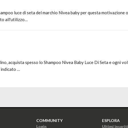
hampoo luce di seta del marchio Nivea baby per questa motivazione og
o all'utilizzo…
ccolino, acquista spesso lo Shampoo Nivea Baby Luce Di Seta e ogni vo
 indicato …
COMMUNITY
ESPLORA
Login
Ultimi inserit