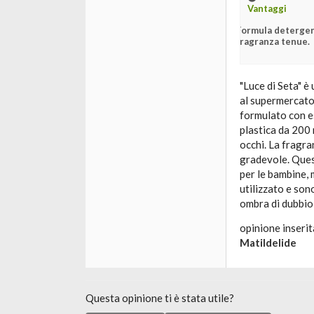
Vantaggi
Formula detergen
fragranza tenue.
"Luce di Seta" è
al supermercato 
formulato con est
plastica da 200 
occhi. La fragr
gradevole. Quest
per le bambine,
utilizzato e son
ombra di dubbio
opinione inserit
Matildelide
Questa opinione ti è stata utile?