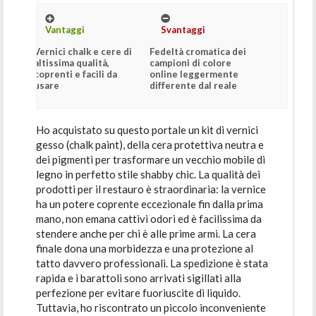
Vantaggi
Svantaggi
Vernici chalk e cere di
Fedeltà cromatica dei
altissima qualità,
campioni di colore
coprenti e facili da
online leggermente
usare
differente dal reale
Ho acquistato su questo portale un kit di vernici
gesso (chalk paint), della cera protettiva neutra e
dei pigmenti per trasformare un vecchio mobile di
legno in perfetto stile shabby chic. La qualità dei
prodotti per il restauro è straordinaria: la vernice
ha un potere coprente eccezionale fin dalla prima
mano, non emana cattivi odori ed è facilissima da
stendere anche per chi è alle prime armi. La cera
finale dona una morbidezza e una protezione al
tatto davvero professionali. La spedizione è stata
rapida e i barattoli sono arrivati sigillati alla
perfezione per evitare fuoriuscite di liquido.
Tuttavia, ho riscontrato un piccolo inconveniente