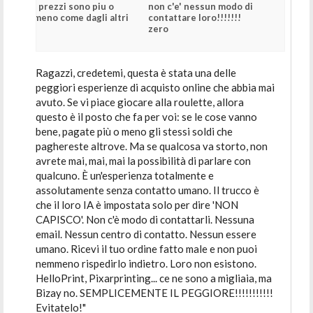
i prezzi sono piu o
non c'e' nessun modo di
meno come dagli altri
contattare loro!!!!!!!
zero
Ragazzi, credetemi, questa è stata una delle
peggiori esperienze di acquisto online che abbia mai
avuto. Se vi piace giocare alla roulette, allora
questo è il posto che fa per voi: se le cose vanno
bene, pagate più o meno gli stessi soldi che
paghereste altrove. Ma se qualcosa va storto, non
avrete mai, mai, mai la possibilità di parlare con
qualcuno. È un'esperienza totalmente e
assolutamente senza contatto umano. Il trucco è
che il loro IA è impostata solo per dire 'NON
CAPISCO'. Non c'è modo di contattarli. Nessuna
email. Nessun centro di contatto. Nessun essere
umano. Ricevi il tuo ordine fatto male e non puoi
nemmeno rispedirlo indietro. Loro non esistono.
HelloPrint, Pixarprinting... ce ne sono a migliaia, ma
Bizay no. SEMPLICEMENTE IL PEGGIORE!!!!!!!!!!!
Evitatelo!"