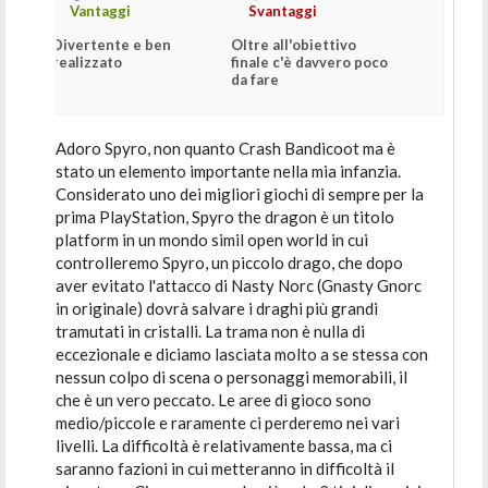
Vantaggi
Svantaggi
Divertente e ben
Oltre all'obiettivo
realizzato
finale c'è davvero poco
da fare
Adoro Spyro, non quanto Crash Bandicoot ma è
stato un elemento importante nella mia infanzia.
Considerato uno dei migliori giochi di sempre per la
prima PlayStation, Spyro the dragon è un titolo
platform in un mondo simil open world in cui
controlleremo Spyro, un piccolo drago, che dopo
aver evitato l'attacco di Nasty Norc (Gnasty Gnorc
in originale) dovrà salvare i draghi più grandi
tramutati in cristalli. La trama non è nulla di
eccezionale e diciamo lasciata molto a se stessa con
nessun colpo di scena o personaggi memorabili, il
che è un vero peccato. Le aree di gioco sono
medio/piccole e raramente ci perderemo nei vari
livelli. La difficoltà è relativamente bassa, ma ci
saranno fazioni in cui metteranno in difficoltà il