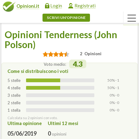
Login
Registrati
Opinioni.it
SCRIVI UN'OPINIONE
Opinioni Tenderness (John
Polson)
2 Opinioni
4.3
Voto medio:
Come si distribuiscono i voti
5 stelle
50% · 1
4 stelle
50% · 1
3 stelle
0% · 0
2 stelle
0% · 0
1 stella
0% · 0
Calcolata su 2 opinioni con voto.
Ultima opinione
Ultimi 12 mesi
05/06/2019
0
opinioni