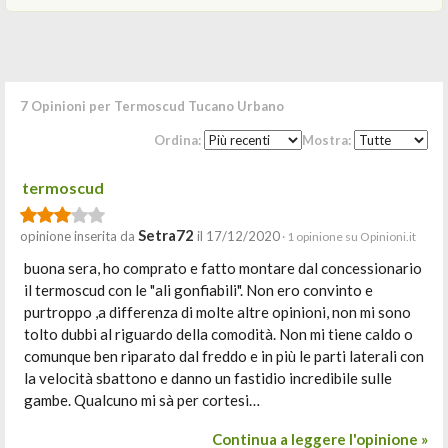
7 Opinioni per Termoscud Tucano Urbano
Ordina:
Mostra:
termoscud
Setra72
opinione inserita da
il 17/12/2020
· 1 opinione su Opinioni.it
buona sera, ho comprato e fatto montare dal concessionario
il termoscud con le "ali gonfiabili". Non ero convinto e
purtroppo ,a differenza di molte altre opinioni, non mi sono
tolto dubbi al riguardo della comodità. Non mi tiene caldo o
comunque ben riparato dal freddo e in più le parti laterali con
la velocità sbattono e danno un fastidio incredibile sulle
gambe. Qualcuno mi sà per cortesi…
Continua a leggere l'opinione »