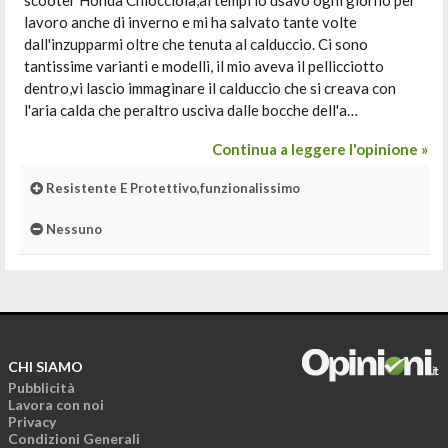
scooter Honda Chiocciola,ai tempi lo usavo ogni giorno per
lavoro anche di inverno e mi ha salvato tante volte
dall'inzupparmi oltre che tenuta al calduccio. Ci sono
tantissime varianti e modelli, il mio aveva il pellicciotto
dentro,vi lascio immaginare il calduccio che si creava con
l'aria calda che peraltro usciva dalle bocche dell'a…
Continua a leggere l'opinione »
Resistente E Protettivo,funzionalissimo
Nessuno
CHI SIAMO
Pubblicità
Lavora con noi
Privacy
Condizioni Generali