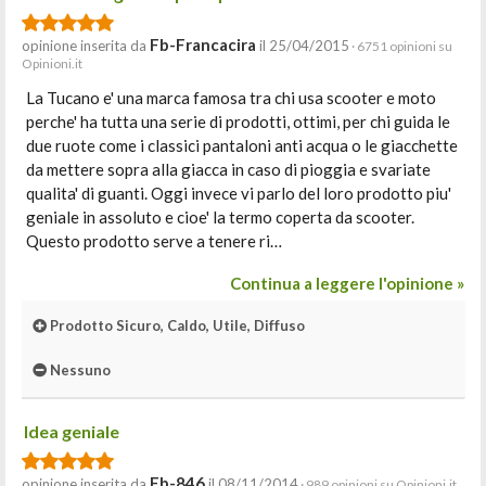
Fb-Francacira
opinione inserita da
il 25/04/2015
· 6751 opinioni su
Opinioni.it
La Tucano e' una marca famosa tra chi usa scooter e moto
perche' ha tutta una serie di prodotti, ottimi, per chi guida le
due ruote come i classici pantaloni anti acqua o le giacchette
da mettere sopra alla giacca in caso di pioggia e svariate
qualita' di guanti. Oggi invece vi parlo del loro prodotto piu'
geniale in assoluto e cioe' la termo coperta da scooter.
Questo prodotto serve a tenere ri…
Continua a leggere l'opinione »
Prodotto Sicuro, Caldo, Utile, Diffuso
Nessuno
Idea geniale
Fb-846
opinione inserita da
il 08/11/2014
· 989 opinioni su Opinioni.it