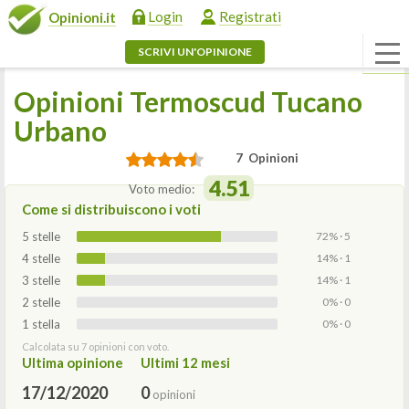
Login
Registrati
Opinioni.it
SCRIVI UN'OPINIONE
Opinioni Termoscud Tucano
Urbano
7 Opinioni
4.51
Voto medio:
Come si distribuiscono i voti
5 stelle
72% · 5
4 stelle
14% · 1
3 stelle
14% · 1
2 stelle
0% · 0
1 stella
0% · 0
Calcolata su 7 opinioni con voto.
Ultima opinione
Ultimi 12 mesi
17/12/2020
0
opinioni