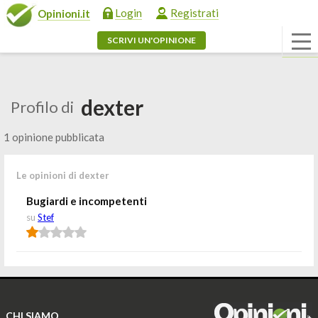
Login
Registrati
Opinioni.it
SCRIVI UN'OPINIONE
dexter
Profilo di
1 opinione pubblicata
Le opinioni di dexter
Bugiardi e incompetenti
su
Stef
CHI SIAMO