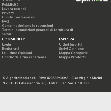
Pubblicità
Lavora con noi
Privacy
Condizioni Generali
FAQ
Come moderiamo le recensioni
Termini e condizioni generali di fornitura di
servizi
COMMUNITY
ESPLORA
Login
Ultimi inseriti
Registrati
Scrivi Opinione
Le ultime Opinioni
Mappa Categorie
Condividi la tua esperienza
Mappa Prodotti
© AlgorithMedia s.r.l. - P.IVA 02353940063 - C.so Virginia Marini
N.23 15121 Alessandria (AL) - ITALY - Cap. Soc. € 10.000