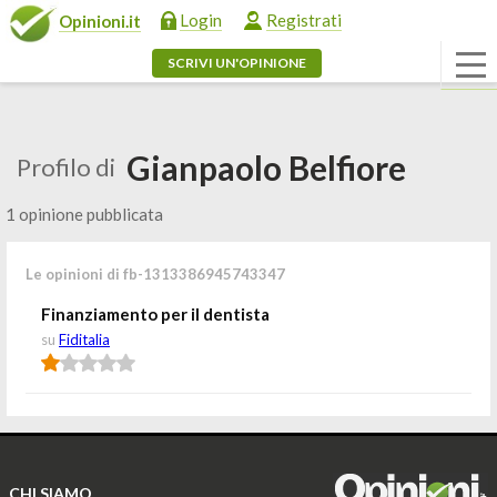
Login
Registrati
Opinioni.it
SCRIVI UN'OPINIONE
Gianpaolo Belfiore
Profilo di
1 opinione pubblicata
Le opinioni di fb-1313386945743347
Finanziamento per il dentista
su
Fiditalia
CHI SIAMO