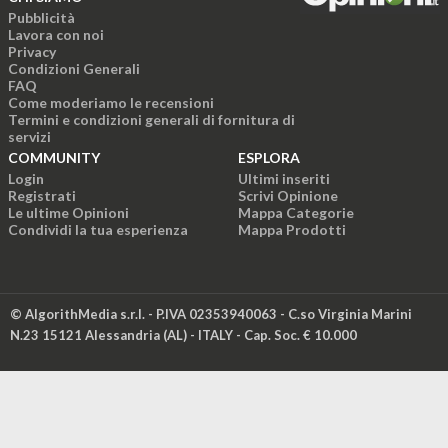
Pubblicità
Lavora con noi
Privacy
Condizioni Generali
FAQ
Come moderiamo le recensioni
Termini e condizioni generali di fornitura di
servizi
COMMUNITY
ESPLORA
Login
Ultimi inseriti
Registrati
Scrivi Opinione
Le ultime Opinioni
Mappa Categorie
Condividi la tua esperienza
Mappa Prodotti
© AlgorithMedia s.r.l. - P.IVA 02353940063 - C.so Virginia Marini
N.23 15121 Alessandria (AL) - ITALY - Cap. Soc. € 10.000