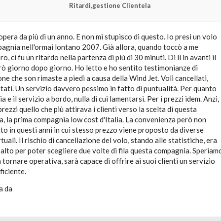
Ritardi,gestione Clientela
pera da più di un anno. E non mi stupisco di questo. Io presi un volo
agnia nell'ormai lontano 2007. Già allora, quando toccò a me
o, ci fu un ritardo nella partenza di più di 30 minuti. Di lì in avanti il
rò giorno dopo giorno. Ho letto e ho sentito testimonianze di
ne che son rimaste a piedi a causa della Wind Jet. Voli cancellati,
ostati. Un servizio davvero pessimo in fatto di puntualità. Per quanto
ia e il servizio a bordo, nulla di cui lamentarsi. Per i prezzi idem. Anzi,
rezzi quello che più attirava i clienti verso la scelta di questa
, la prima compagnia low cost d'Italia. La convenienza però non
to in questi anni in cui stesso prezzo viene proposto da diverse
ali. Il rischio di cancellazione del volo, stando alle statistiche, era
alto per poter scegliere due volte di fila questa compagnia. Speriam
a tornare operativa, sarà capace di offrire ai suoi clienti un servizio
ficiente.
a da