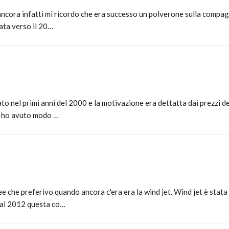
ncora infatti mi ricordo che era successo un polverone sulla compagn
nata verso il 20…
 nel primi anni del 2000 e la motivazione era dettatta dai prezzi de
io ho avuto modo …
e che preferivo quando ancora c'era era la wind jet. Wind jet è sta
 dal 2012 questa co…