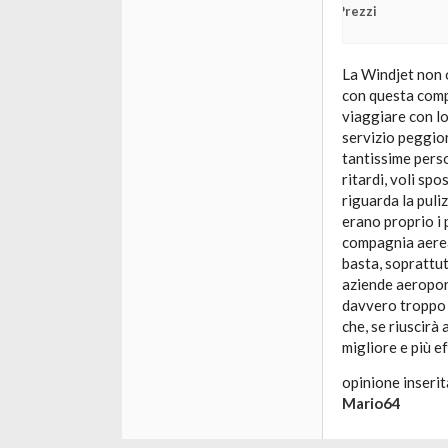
Prezzi
La Windjet non o
con questa comp
viaggiare con lor
servizio peggio
tantissime perso
ritardi, voli sp
riguarda la puliz
erano proprio i p
compagnia aerea
basta, soprattut
aziende aeroportu
davvero troppo 
che, se riuscirà 
migliore e più ef
opinione inserit
Mario64