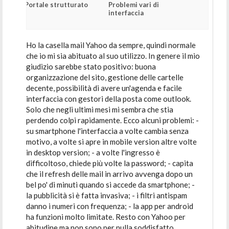
Portale strutturato
Problemi vari di
interfaccia
Ho la casella mail Yahoo da sempre, quindi normale
che io mi sia abituato al suo utilizzo. In genere il mio
giudizio sarebbe stato positivo: buona
organizzazione del sito, gestione delle cartelle
decente, possibilità di avere un'agenda e facile
interfaccia con gestori della posta come outlook.
Solo che negli ultimi mesi mi sembra che stia
perdendo colpi rapidamente. Ecco alcuni problemi: -
su smartphone l'interfaccia a volte cambia senza
motivo, a volte si apre in mobile version altre volte
in desktop version; - a volte l'ingresso è
difficoltoso, chiede più volte la password; - capita
che il refresh delle mail in arrivo avvenga dopo un
bel po' di minuti quando si accede da smartphone; -
la pubblicità si è fatta invasiva; - i filtri antispam
danno i numeri con frequenza; - la app per android
ha funzioni molto limitate. Resto con Yahoo per
abitudine ma non sono per nulla soddisfatto