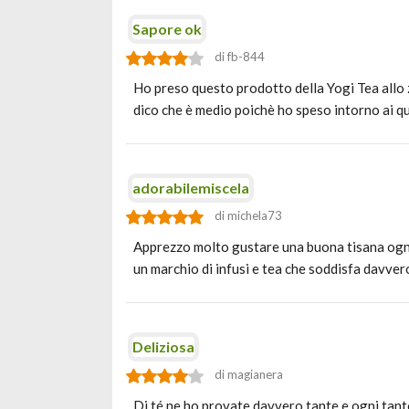
Sapore ok
di fb-844
Ho preso questo prodotto della Yogi Tea allo 
dico che è medio poichè ho speso intorno ai q
adorabilemiscela
di michela73
Apprezzo molto gustare una buona tisana ogni s
un marchio di infusi e tea che soddisfa davve
Deliziosa
di magianera
Di té ne ho provate davvero tante e ogni tant