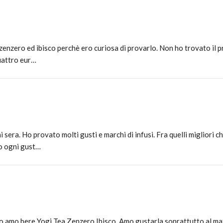
zenzero ed ibisco perchè ero curiosa di provarlo. Non ho trovato il 
uattro eur…
era. Ho provato molti gusti e marchi di infusi. Fra quelli migliori ch
ro ogni gust…
o amo bere Yogi Tea Zenzero Ibisco. Amo gustarla soprattutto al mat