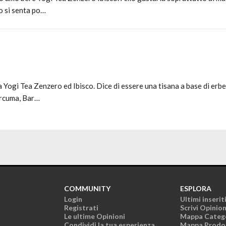
co si senta po…
na Yogi Tea Zenzero ed Ibisco. Dice di essere una tisana a base di erb
urcuma, Bar…
COMMUNITY
ESPLORA
Login
Ultimi inserit
Registrati
Scrivi Opinio
Le ultime Opinioni
Mappa Categ
Condividi la tua esperienza
Mappa Prodo