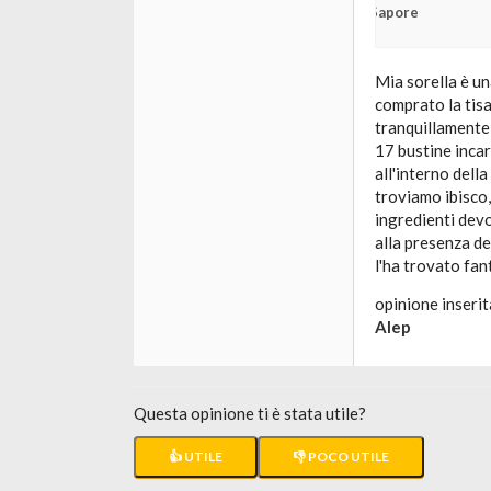
Sapore
Mia sorella è un
comprato la tisa
tranquillamente 
17 bustine inca
all'interno dell
troviamo ibisco,
ingredienti devo
alla presenza del
l'ha trovato fan
opinione inserit
Alep
Questa opinione ti è stata utile?
👍 UTILE
👎 POCO UTILE