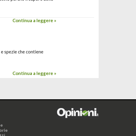
Continua a leggere »
e e spezie che contiene
Continua a leggere »
i
ne
orie
tti