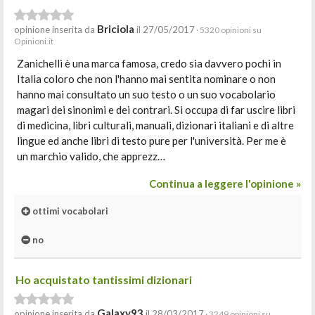
Briciola
opinione inserita da
il 27/05/2017
· 5320 opinioni su
Opinioni.it
Zanichelli è una marca famosa, credo sia davvero pochi in
Italia coloro che non l'hanno mai sentita nominare o non
hanno mai consultato un suo testo o un suo vocabolario
magari dei sinonimi e dei contrari. Si occupa di far uscire libri
di medicina, libri culturali, manuali, dizionari italiani e di altre
lingue ed anche libri di testo pure per l'università. Per me è
un marchio valido, che apprezz…
Continua a leggere l'opinione »
ottimi vocabolari
no
Ho acquistato tantissimi dizionari
Galaxy93
opinione inserita da
il 28/03/2017
· 3249 opinioni su