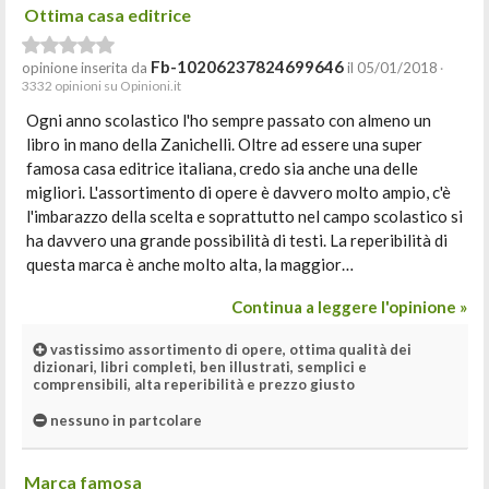
Ottima casa editrice
Fb-10206237824699646
opinione inserita da
il 05/01/2018
·
3332 opinioni su Opinioni.it
Ogni anno scolastico l'ho sempre passato con almeno un
libro in mano della Zanichelli. Oltre ad essere una super
famosa casa editrice italiana, credo sia anche una delle
migliori. L'assortimento di opere è davvero molto ampio, c'è
l'imbarazzo della scelta e soprattutto nel campo scolastico si
ha davvero una grande possibilità di testi. La reperibilità di
questa marca è anche molto alta, la maggior…
Continua a leggere l'opinione »
vastissimo assortimento di opere, ottima qualità dei
dizionari, libri completi, ben illustrati, semplici e
comprensibili, alta reperibilità e prezzo giusto
nessuno in partcolare
Marca famosa