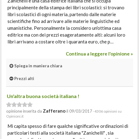
Zanichelli è una casa editrice italiana che si occupa
principalmente della stampa dei libri scolastici: si trovano
libri scolastici di ogni materia, partendo dalle materie
scientifiche fino ad arrivare alle materie linguistiche ed
umanistiche. Personalmente la considero un'ottima casa
editrice ma con dei prezzi esageratamente alti: alcuni loro
libri arrivano a costare oltre i quaranta euro, che p…
Continua a leggere l'opinione »
Spiega in maniera chiara
Prezzi alti
Un'altra buona società italiana !
Zafferano
opinione inserita da
il 09/03/2017
· 4306 opinioni su
Opinioni.it
Mi capita spesso di fare qualche significative ordinazioni di
particolari testi alla società italiana "Zanichelli" , sia