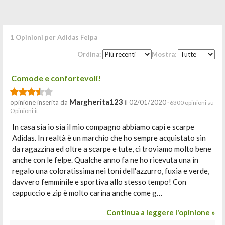
1 Opinioni per Adidas Felpa
Ordina:
Mostra:
Comode e confortevoli!
Margherita123
opinione inserita da
il 02/01/2020
· 6300 opinioni su
Opinioni.it
In casa sia io sia il mio compagno abbiamo capi e scarpe
Adidas. In realtà è un marchio che ho sempre acquistato sin
da ragazzina ed oltre a scarpe e tute, ci troviamo molto bene
anche con le felpe. Qualche anno fa ne ho ricevuta una in
regalo una coloratissima nei toni dell'azzurro, fuxia e verde,
davvero femminile e sportiva allo stesso tempo! Con
cappuccio e zip è molto carina anche come g…
Continua a leggere l'opinione »