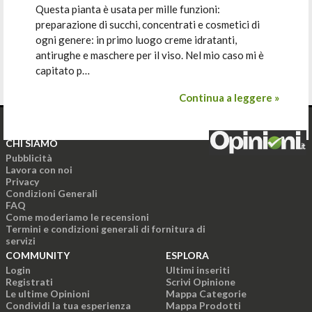
Questa pianta è usata per mille funzioni:
preparazione di succhi, concentrati e cosmetici di
ogni genere: in primo luogo creme idratanti,
antirughe e maschere per il viso. Nel mio caso mi è
capitato p…
Continua a leggere »
CHI SIAMO
Pubblicità
Lavora con noi
Privacy
Condizioni Generali
FAQ
Come moderiamo le recensioni
Termini e condizioni generali di fornitura di
servizi
COMMUNITY
ESPLORA
Login
Ultimi inseriti
Registrati
Scrivi Opinione
Le ultime Opinioni
Mappa Categorie
Condividi la tua esperienza
Mappa Prodotti