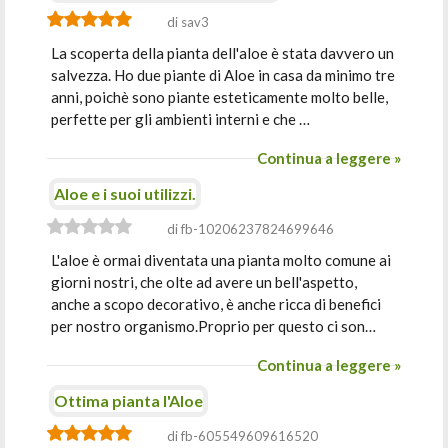
di sav3
La scoperta della pianta dell'aloe è stata davvero un
salvezza. Ho due piante di Aloe in casa da minimo tre
anni, poichè sono piante esteticamente molto belle,
perfette per gli ambienti interni e che …
Continua a leggere »
Aloe e i suoi utilizzi.
di fb-10206237824699646
L'aloe è ormai diventata una pianta molto comune ai
giorni nostri, che olte ad avere un bell'aspetto,
anche a scopo decorativo, è anche ricca di benefici
per nostro organismo.Proprio per questo ci son…
Continua a leggere »
Ottima pianta l'Aloe
di fb-605549609616520