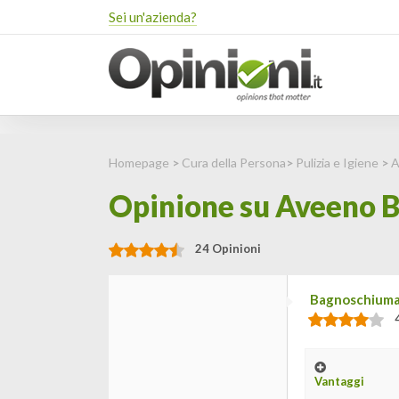
Sei un'azienda?
Homepage
>
Cura della Persona
>
Pulizia e Igiene
>
A
Opinione su Aveeno B
24 Opinioni
Bagnoschiuma
Vantaggi