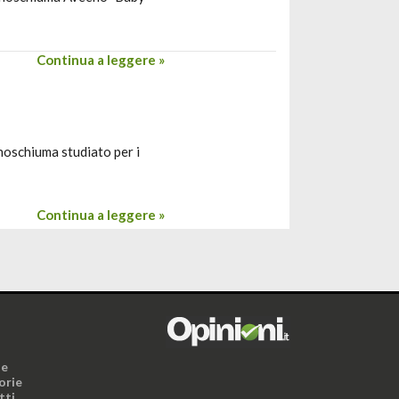
Continua a leggere »
noschiuma studiato per i
Continua a leggere »
i
ne
orie
tti