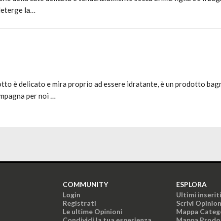
 deterge la…
otto è delicato e mira proprio ad essere idratante, è un prodotto bag
ompagna per noi …
COMMUNITY
ESPLORA
Login
Ultimi inserit
Registrati
Scrivi Opinio
Le ultime Opinioni
Mappa Categ
Condividi la tua esperienza
Mappa Prodo