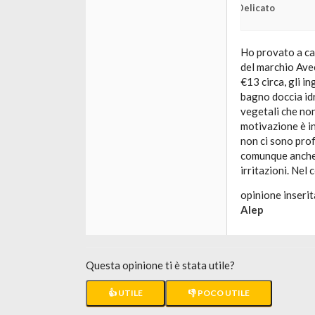
Delicato
Ho provato a cas
del marchio Avee
€13 circa, gli i
bagno doccia idr
vegetali che no
motivazione è in
non ci sono pro
comunque anche 
irritazioni. Nel 
opinione inserit
Alep
Questa opinione ti è stata utile?
👍 UTILE
👎 POCO UTILE