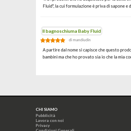
Fluid", la cui formulazione è priva di sapone e
Il bagnoschiuma Baby Fluid
di mandiudin
A partire dal nome si capisce che questo prod
bambini ma che ho provato sia io che la mia c
CHI SIAMO
Pubblicità
Lavora con noi
Privacy
Condizioni Generali