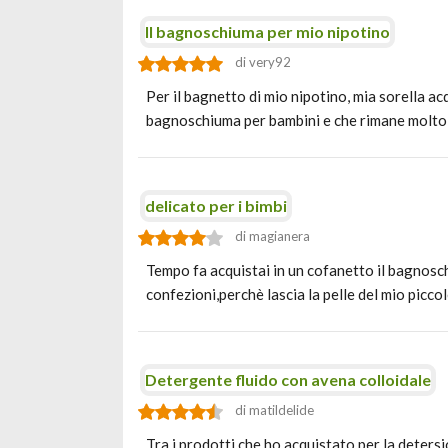
Il bagnoschiuma per mio nipotino
di very92
Per il bagnetto di mio nipotino, mia sorella a
bagnoschiuma per bambini e che rimane molto 
delicato per i bimbi
di magianera
Tempo fa acquistai in un cofanetto il bagnosc
confezioni,perchè lascia la pelle del mio picc
Detergente fluido con avena colloidale
di matildelide
Tra i prodotti che ho acquistato per la deters