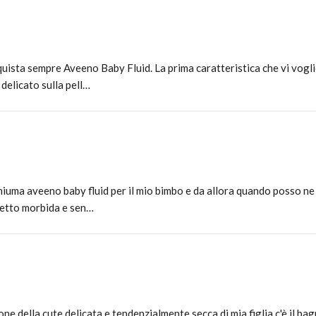
cquista sempre Aveeno Baby Fluid. La prima caratteristica che vi vogli
delicato sulla pell…
hiuma aveeno baby fluid per il mio bimbo e da allora quando posso n
oletto morbida e sen…
ione della cute delicata e tendenzialmente secca di mia figlia c'è il