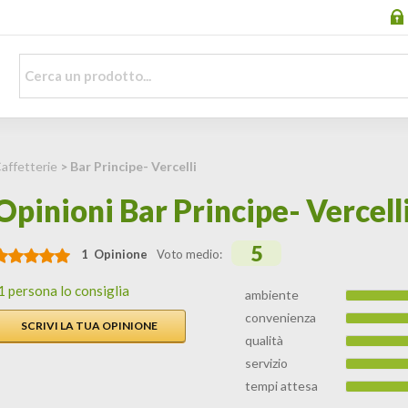
Caffetterie
> Bar Principe- Vercelli
Opinioni Bar Principe- Vercell
5
1 Opinione
Voto medio:
1 persona lo consiglia
ambiente
convenienza
SCRIVI LA TUA OPINIONE
qualità
servizio
tempi attesa