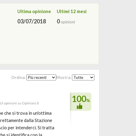
Ultima opinione
Ultimi 12 mesi
03/07/2018
0
opinioni
Ordina:
Mostra:
100
%
63 opinioni su Opinioni.it
ipe che si trova in un'ottima
 direttamente dalla Stazione
cio per intenderci. Si tratta
he si identifica con la