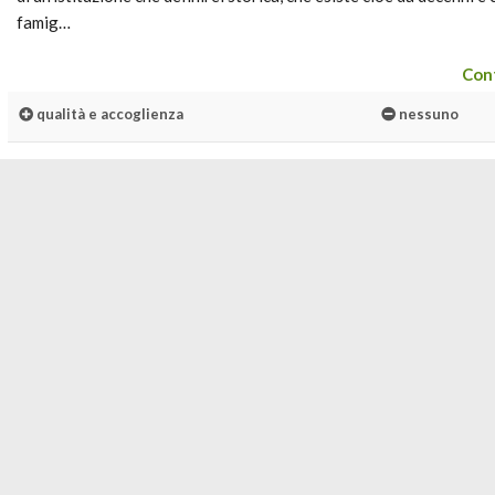
famig…
Cont
qualità e accoglienza
nessuno