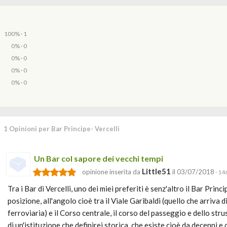
100% · 1
0% · 0
0% · 0
0% · 0
0% · 0
1 Opinioni per Bar Principe- Vercelli
Un Bar col sapore dei vecchi tempi
Little51
opinione inserita da
il 03/07/2018
· 14
Tra i Bar di Vercelli, uno dei miei preferiti è senz'altro il Bar Princ
posizione, all'angolo cioè tra il Viale Garibaldi (quello che arriva
ferroviaria) e il Corso centrale, il corso del passeggio e dello strus
di un'istituzione che definirei storica, che esiste cioè da decenni e c