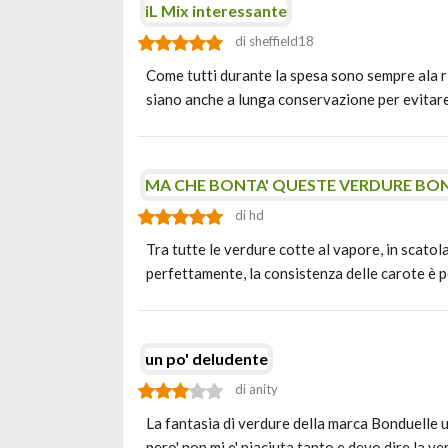
iL Mix interessante
di sheffield18
Come tutti durante la spesa sono sempre ala ri
siano anche a lunga conservazione per evitar
MA CHE BONTA' QUESTE VERDURE BO
di hd
Tra tutte le verdure cotte al vapore, in scato
perfettamente, la consistenza delle carote è p
un po' deludente
di anity
La fantasia di verdure della marca Bonduelle 
pero' non mi e' piaciuta tanto e devo dire la ve