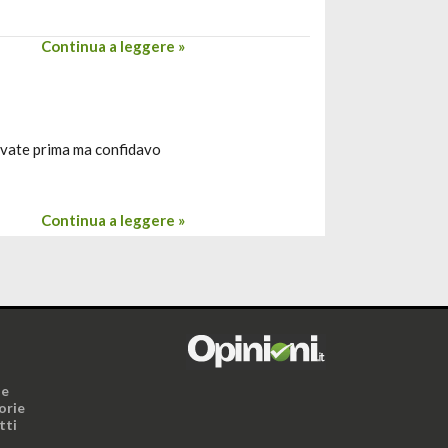
Continua a leggere »
rovate prima ma confidavo
Continua a leggere »
i
ne
orie
tti