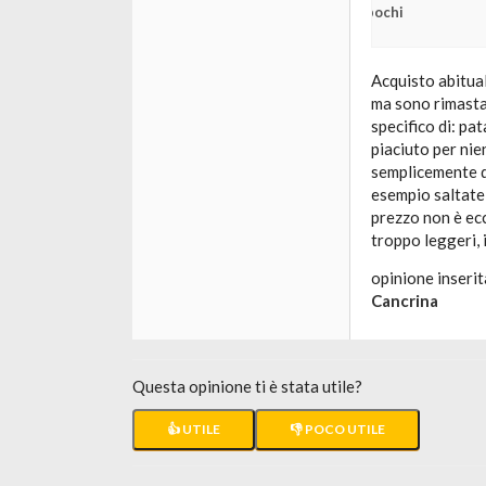
pochi
Acquisto abitual
ma sono rimasta 
specifico di: pat
piaciuto per ni
semplicemente d
esempio saltate 
prezzo non è ecc
troppo leggeri, i
opinione inserit
Cancrina
Questa opinione ti è stata utile?
👍 UTILE
👎 POCO UTILE