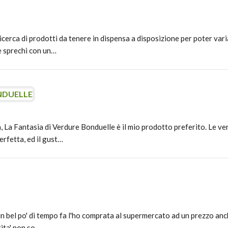
cerca di prodotti da tenere in dispensa a disposizione per poter vari
e sprechi con un…
NDUELLE
la, La Fantasia di Verdure Bonduelle è il mio prodotto preferito. Le v
erfetta, ed il gust…
un bel po' di tempo fa l'ho comprata al supermercato ad un prezzo an
rita' non so…