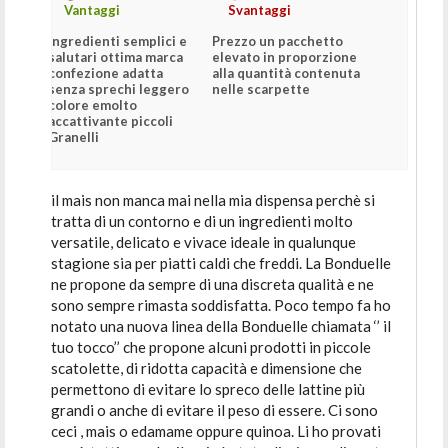
Vantaggi
Svantaggi
Ingredienti semplici e
Prezzo un pacchetto
salutari ottima marca
elevato in proporzione
confezione adatta
alla quantità contenuta
senza sprechi leggero
nelle scarpette
colore emolto
accattivante piccoli
Granelli
il mais non manca mai nella mia dispensa perchè si
tratta di un contorno e di un ingredienti molto
versatile, delicato e vivace ideale in qualunque
stagione sia per piatti caldi che freddi. La Bonduelle
ne propone da sempre di una discreta qualità e ne
sono sempre rimasta soddisfatta. Poco tempo fa ho
notato una nuova linea della Bonduelle chiamata ‘’ il
tuo tocco’’ che propone alcuni prodotti in piccole
scatolette, di ridotta capacità e dimensione che
permettono di evitare lo spreco delle lattine più
grandi o anche di evitare il peso di essere. Ci sono
ceci , mais o edamame oppure quinoa. Li ho provati