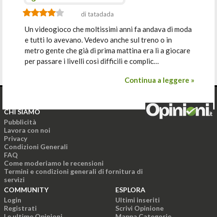
di tatadada
Un videogioco che moltissimi anni fa andava di moda
e tutti lo avevano. Vedevo anche sul treno o in
metro gente che già di prima mattina era lì a giocare
per passare i livelli così difficili e complic…
Continua a leggere »
CHI SIAMO
Pubblicità
Lavora con noi
Privacy
Condizioni Generali
FAQ
Come moderiamo le recensioni
Termini e condizioni generali di fornitura di
servizi
COMMUNITY
ESPLORA
Login
Ultimi inseriti
Registrati
Scrivi Opinione
Le ultime Opinioni
Mappa Categorie