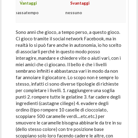
Vantaggi
Svantaggi
passatempo
nessuno
Sono anni che gioco, a tempo perso, a questo gioco.
Ci gioco tramite il social network Facebook, ma in
realtà lo si può fare anche in autonomia, io ho scelto
di associarli perchè in questo modo posso
interagire, mandare e chiedere vite o aiuti vari, con i
miei amici che ci giocano. Il bello è che i livelli
sembrano infiniti e abbastanza vari in modo da non
far annoiare il giocatore. Lo scopo non è sempre lo
stesso, infatti ci sono diverse tipologie di richieste
per completare i livelli. 1. raggiungere una soglia
punti 2. rompere tutte le gelatine 3. far cadere degli
ingredienti (castagne ciliege) 4. evadere degli
ordino (tipo rompere 10 caselle di cioccolato,
scoppiare 500 caramelle verdi....etc.etc.) per
smuovere le caramelle bisogna abbinarle da tre in su
(dello stesso colore) con tre posizione base
scoppiano solo loro facendo cadere le altre, con