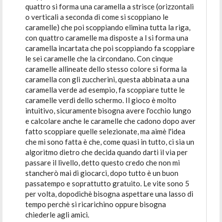
quattro si forma una caramella a strisce (orizzontali
o verticali a seconda di come si scoppiano le
caramelle) che poi scoppiando elimina tutta la riga,
con quattro caramelle ma disposte a l si forma una
caramella incartata che poi scoppiando fa scoppiare
le sei caramelle che la circondano. Con cinque
caramelle allineate dello stesso colore si forma la
caramella con gli zuccherini, questa abbinata a una
caramella verde ad esempio, fa scoppiare tutte le
caramelle verdi dello schermo. Il gioco è molto
intuitivo, sicuramente bisogna avere l'occhio lungo
e calcolare anche le caramelle che cadono dopo aver
fatto scoppiare quelle selezionate, ma aimè l'idea
che mi sono fatta è che, come quasi in tutto, ci sia un
algoritmo dietro che decida quando darti il via per
passare il livello, detto questo credo che non mi
stancherò mai di giocarci, dopo tutto è un buon
passatempo e soprattutto gratuito. Le vite sono 5
per volta, dopodichè bisogna aspettare una lasso di
tempo perchè si ricarichino oppure bisogna
chiederle agli amici.