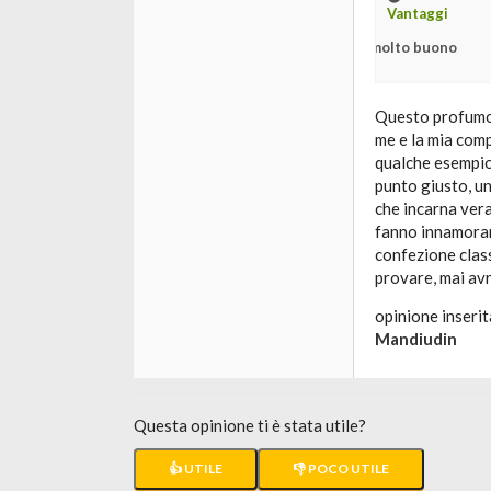
Vantaggi
molto buono
Questo profumo è
me e la mia com
qualche esempio
punto giusto, un
che incarna vera
fanno innamorare
confezione class
provare, mai avr
opinione inserit
Mandiudin
Questa opinione ti è stata utile?
👍 UTILE
👎 POCO UTILE