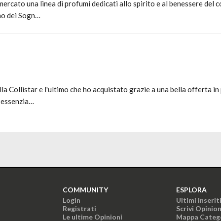
ercato una linea di profumi dedicati allo spirito e al benessere del 
umo dei Sogn…
 Collistar e l'ultimo che ho acquistato grazie a una bella offerta in
i essenzia…
COMMUNITY
ESPLORA
Login
Ultimi inserit
Registrati
Scrivi Opinio
Le ultime Opinioni
Mappa Categ