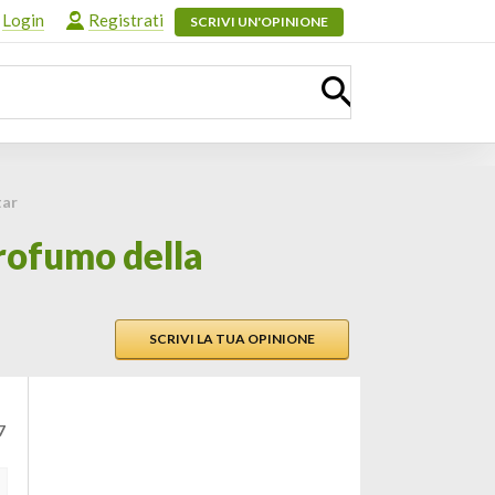
Login
Registrati
SCRIVI UN'OPINIONE
tar
rofumo della
SCRIVI LA TUA OPINIONE
7