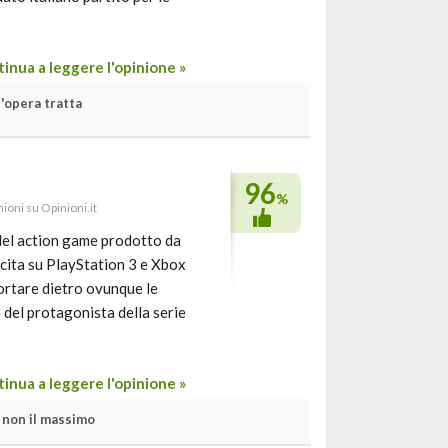
inua a leggere l'opinione »
'opera tratta
96
%
nioni su Opinioni.it
 del action game prodotto da
scita su PlayStation 3 e Xbox
portare dietro ovunque le
del protagonista della serie
inua a leggere l'opinione »
non il massimo