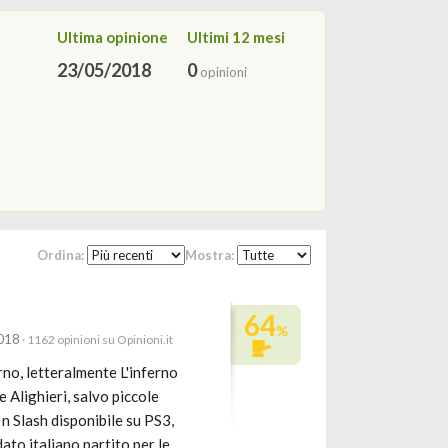
Ultima opinione
Ultimi 12 mesi
23/05/2018
0
opinioni
Ordina:
Mostra:
64
%
2018
· 1162 opinioni su Opinioni.it
no, letteralmente L'inferno
e Alighieri, salvo piccole
n Slash disponibile su PS3,
to italiano partito per le