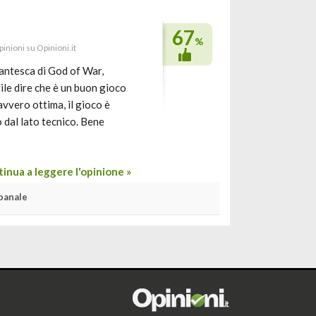
67
%
pinioni su Opinioni.it
dantesca di God of War,
tile dire che è un buon gioco
davvero ottima, il gioco è
o dal lato tecnico. Bene
inua a leggere l'opinione »
 banale
i