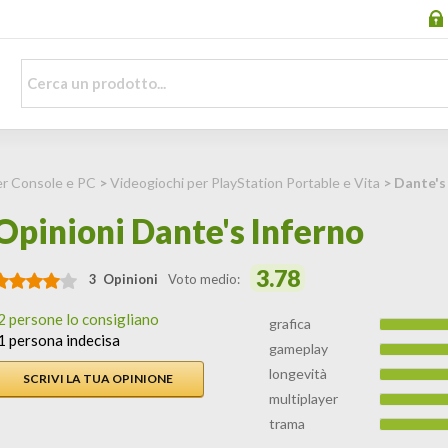
er Console e PC
>
Videogiochi per PlayStation Portable e Vita
> Dante's
Opinioni Dante's Inferno
3.78
3 Opinioni
Voto medio:
2 persone lo consigliano
grafica
1 persona indecisa
gameplay
longevità
SCRIVI LA TUA OPINIONE
multiplayer
trama