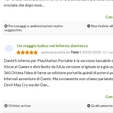
crociate che dopo esse…
Cont
Personaggi e ambientazioni molto
Non fedele all
suggestivs
Un viaggio ludico nel inferno dantesco
Yami
opinione inserita da
il 20/05/2018
· 937 opi
Dante'S Inferno per PlayStation Portable è la versione tascabile
Visceral Games e distribuito da EA,la versione originale era già u
360.Ottima l'idea di farne un edizione portatile,quindi di potersi 
infernali avventure di Dante. Ma ovviamente non stiamo parlando 
Devil May Cry ma del Dan…
Cont
Ottimo action
Graficamente 