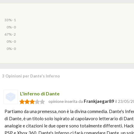
33% · 1
0% · 0
67% · 2
0% · 0
0% · 0
3 Opinioni per Dante's Inferno
L'inferno di Dante
Frankjaegar89
opinione inserita da
il 23/05/
Partiamo da una premessa, non è la divina commedia. Dante's Infer
di Dante, è un titolo solo ispirato al capolavoro letterario di Dant
analogie e citazioni le due opere sono totalmente differenti. Hack 
PSP e Xbox 360, Dante's Inferno ci farà comandare Dante, un solda