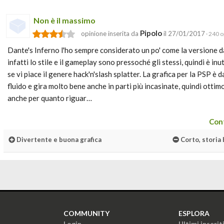
Non è il massimo
Pipolo
opinione inserita da
il 27/01/2017
· 240 o
Dante's Inferno l'ho sempre considerato un po' come la versione 
infatti lo stile e il gameplay sono pressoché gli stessi, quindi è inu
se vi piace il genere hack'n'slash splatter. La grafica per la PSP è 
fluido e gira molto bene anche in parti più incasinate, quindi ottim
anche per quanto riguar…
Cont
Divertente e buona grafica
Corto, storia
COMMUNITY
ESPLORA
Login
Ultimi inserit