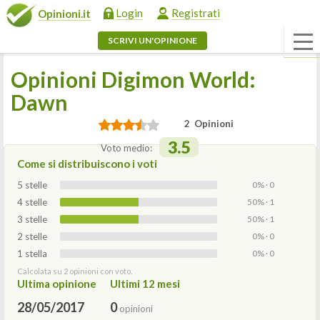
Login
Registrati
Opinioni.it
SCRIVI UN'OPINIONE
Opinioni Digimon World:
Dawn
2 Opinioni
3.5
Voto medio:
Come si distribuiscono i voti
5 stelle
0% · 0
4 stelle
50% · 1
3 stelle
50% · 1
2 stelle
0% · 0
1 stella
0% · 0
Calcolata su 2 opinioni con voto.
Ultima opinione
Ultimi 12 mesi
28/05/2017
0
opinioni