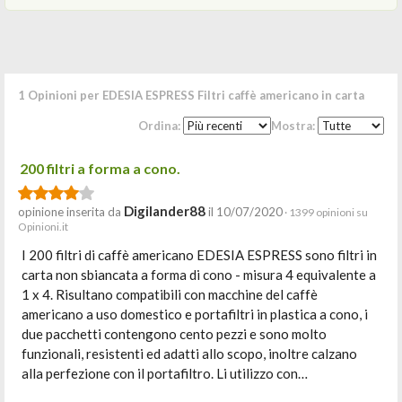
1 Opinioni per EDESIA ESPRESS Filtri caffè americano in carta
Ordina:
Mostra:
200 filtri a forma a cono.
Digilander88
opinione inserita da
il 10/07/2020
· 1399 opinioni su
Opinioni.it
I 200 filtri di caffè americano EDESIA ESPRESS sono filtri in
carta non sbiancata a forma di cono - misura 4 equivalente a
1 x 4. Risultano compatibili con macchine del caffè
americano a uso domestico e portafiltri in plastica a cono, i
due pacchetti contengono cento pezzi e sono molto
funzionali, resistenti ed adatti allo scopo, inoltre calzano
alla perfezione con il portafiltro. Li utilizzo con…