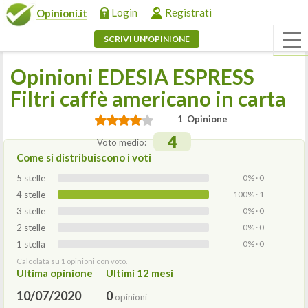
Login
Registrati
Opinioni.it
SCRIVI UN'OPINIONE
Opinioni EDESIA ESPRESS
Filtri caffè americano in carta
1 Opinione
4
Voto medio:
Come si distribuiscono i voti
5 stelle
0% · 0
4 stelle
100% · 1
3 stelle
0% · 0
2 stelle
0% · 0
1 stella
0% · 0
Calcolata su 1 opinioni con voto.
Ultima opinione
Ultimi 12 mesi
10/07/2020
0
opinioni