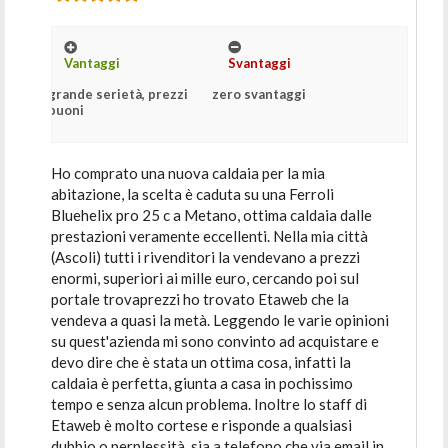
Vantaggi
Svantaggi
grande serietà, prezzi
zero svantaggi
buoni
Ho comprato una nuova caldaia per la mia
abitazione, la scelta è caduta su una Ferroli
Bluehelix pro 25 c a Metano, ottima caldaia dalle
prestazioni veramente eccellenti. Nella mia città
(Ascoli) tutti i rivenditori la vendevano a prezzi
enormi, superiori ai mille euro, cercando poi sul
portale trovaprezzi ho trovato Etaweb che la
vendeva a quasi la metà. Leggendo le varie opinioni
su quest'azienda mi sono convinto ad acquistare e
devo dire che è stata un ottima cosa, infatti la
caldaia è perfetta, giunta a casa in pochissimo
tempo e senza alcun problema. Inoltre lo staff di
Etaweb è molto cortese e risponde a qualsiasi
dubbio o perplessità, sia a telefono che via email in