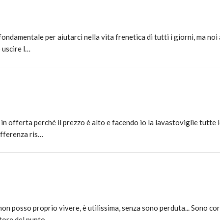
ndamentale per aiutarci nella vita frenetica di tutti i giorni, ma no
 uscire l…
in offerta perché il prezzo è alto e facendo io la lavastoviglie tutte
ifferenza ris…
a non posso proprio vivere, è utilissima, senza sono perduta... Sono c
tore del punto …