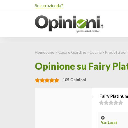
Sei un'azienda?
Homepage
>
Casa e Giardino
>
Cucina
>
Prodotti per 
Opinione su Fairy Pla
105 Opinioni
Fairy Platinum
Vantaggi