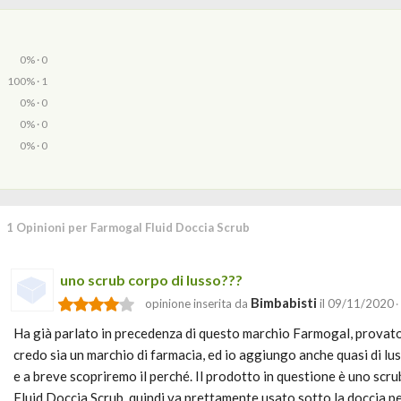
0% · 0
100% · 1
0% · 0
0% · 0
0% · 0
1 Opinioni per Farmogal Fluid Doccia Scrub
uno scrub corpo di lusso???
Bimbabisti
opinione inserita da
il 09/11/2020
·
Ha già parlato in precedenza di questo marchio Farmogal, provato
credo sia un marchio di farmacia, ed io aggiungo anche quasi di luss
e a breve scopriremo il perché. Il prodotto in questione è uno scru
Fluid Doccia Scrub, quindi va prettamente usato sotto la doccia p