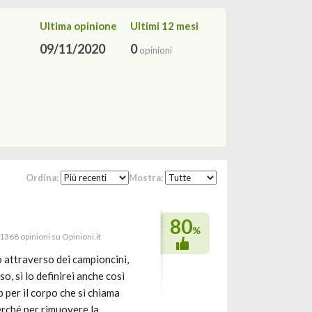
Ultima opinione
Ultimi 12 mesi
09/11/2020
0
opinioni
Ordina:
Mostra:
80
%
 1368 opinioni su Opinioni.it
 attraverso dei campioncini,
o, sì lo definirei anche così
b per il corpo che si chiama
erché per rimuovere la