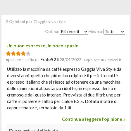
2 Opinioni per Giaggia viva style
Ordina:
Mostra:
Un buon espresso, in poco spazio.
Fede92
opinione inserita da
il 28/04/2022
· 1 opinione su Opinioni.it
Utilizzo la macchina da caffè espresso Gaggia Viva Style da
diversi anni. quello che più mi ha colpito è il perfetto caffè
espresso italiano che si riesce ad ottenere da una macchina
dalle dimensioni abbastanza ridotte, un espresso denso e
cremoso e dal gusto intenso. Provvista di due filtri: uno per
caffè in polvere e l'altro per cialde E.S.E. Dotata inoltre di
cappuccinatore, serbatoio da 1 lit…
Continua a leggere l'opinione »
economica ed efficiente