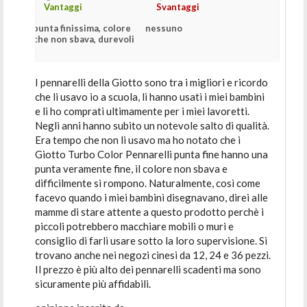
Vantaggi
Svantaggi
punta finissima, colore
nessuno
che non sbava, durevoli
I pennarelli della Giotto sono tra i migliori e ricordo
che li usavo io a scuola, li hanno usati i miei bambini
e li ho comprati ultimamente per i miei lavoretti.
Negli anni hanno subito un notevole salto di qualità.
Era tempo che non li usavo ma ho notato che i
Giotto Turbo Color Pennarelli punta fine hanno una
punta veramente fine, il colore non sbava e
difficilmente si rompono. Naturalmente, così come
facevo quando i miei bambini disegnavano, direi alle
mamme di stare attente a questo prodotto perchè i
piccoli potrebbero macchiare mobili o muri e
consiglio di farli usare sotto la loro supervisione. Si
trovano anche nei negozi cinesi da 12, 24 e 36 pezzi.
Il prezzo è più alto dei pennarelli scadenti ma sono
sicuramente più affidabili.