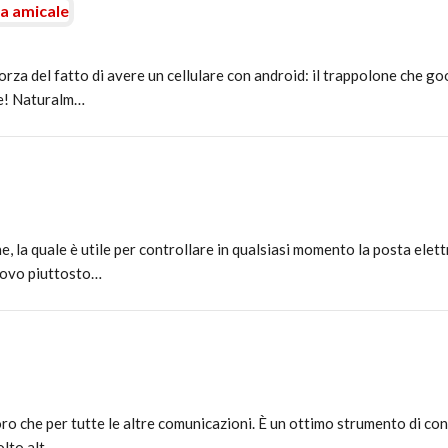
la amicale
rza del fatto di avere un cellulare con android: il trappolone che go
te! Naturalm…
, la quale è utile per controllare in qualsiasi momento la posta elett
trovo piuttosto…
ro che per tutte le altre comunicazioni. È un ottimo strumento di cont
olto alt…