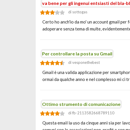
va bene per gli ingenui entsiasti del bla-b
di sottogas
Certo ho anch'io da mo' un account gmail per fo
adoperare senza tema di multe, evidentemen
Per controllare la posta su Gmail
di vesponethebest
Gmail è una valida applicazione per smartphone
ormai da qualche anno e nel complesso mi ci 
Ottimo strumento di comunicazione
di fb-2113582668789110
Questa email la uso da cinque anni sia per lavo
comuni con le associazioni non-profit e con m