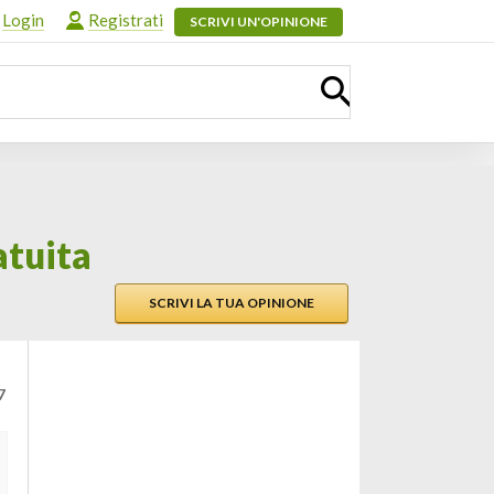
Login
Registrati
SCRIVI UN'OPINIONE
atuita
SCRIVI LA TUA OPINIONE
7