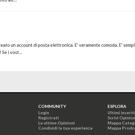
reato un account di posta elettronica. E' veramente comoda. E' semplic
! Se i vost…
COMMUNITY
ESPLORA
Login
Ultimi inserit
Registrati
Scrivi Opinio
Le ultime Opinioni
Mappa Categ
Condividi la tua esperienza
Mappa Prodo