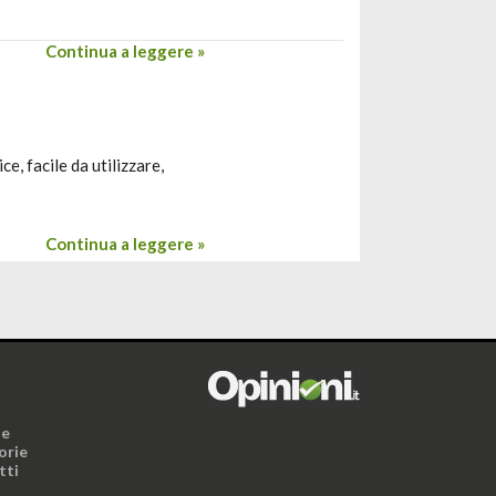
Continua a leggere »
e, facile da utilizzare,
Continua a leggere »
i
ne
orie
tti