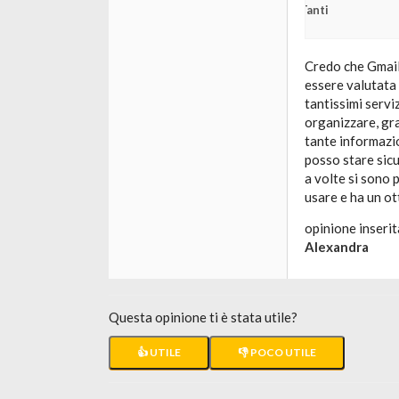
Tanti
Credo che Gmail 
essere valutata 
tantissimi serviz
organizzare, gr
tante informazion
posso stare sicu
a volte si sono 
usare e ha un ot
opinione inserit
Alexandra
Questa opinione ti è stata utile?
👍 UTILE
👎 POCO UTILE