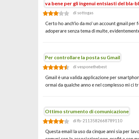
va bene per gli ingenui entsiasti del bla-b
di sottogas
Certo ho anch'io da mo' un account gmail per fo
adoperare senza tema di multe, evidentemen
Per controllare la posta su Gmail
di vesponethebest
Gmail è una valida applicazione per smartphone
ormai da qualche anno e nel complesso mi ci 
Ottimo strumento di comunicazione
di fb-2113582668789110
Questa email la uso da cinque anni sia per lavo
comuni con le associazioni non-profit e con m