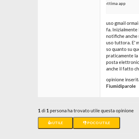
ottima app
uso gmail ormai 
fa. Inizialmente
notifiche anche 
uso tuttora. E' 
so quanto su que
praticamente la 
posta elettronic
anche il fatto 
opinione inserit
Fiumidiparole
1
di
1
persona ha trovato utile questa opinione
👍 UTILE
👎 POCO UTILE