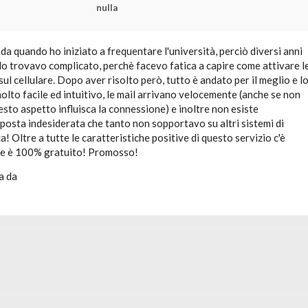
nulla
da quando ho iniziato a frequentare l'università, perciò diversi anni
 lo trovavo complicato, perchè facevo fatica a capire come attivare l
sul cellulare. Dopo aver risolto però, tutto è andato per il meglio e l
molto facile ed intuitivo, le mail arrivano velocemente (anche se non
sto aspetto influisca la connessione) e inoltre non esiste
posta indesiderata che tanto non sopportavo su altri sistemi di
a! Oltre a tutte le caratteristiche positive di questo servizio c'è
che è 100% gratuito! Promosso!
a da