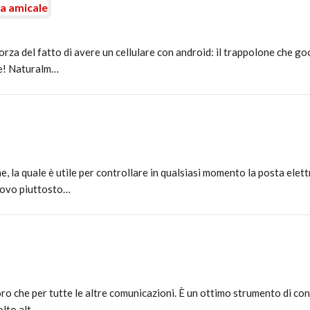
la amicale
rza del fatto di avere un cellulare con android: il trappolone che go
te! Naturalm…
, la quale è utile per controllare in qualsiasi momento la posta elett
trovo piuttosto…
ro che per tutte le altre comunicazioni. È un ottimo strumento di cont
olto alt…