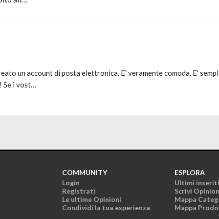
reato un account di posta elettronica. E' veramente comoda. E' semplic
! Se i vost…
COMMUNITY
ESPLORA
Login
Ultimi inserit
Registrati
Scrivi Opinio
Le ultime Opinioni
Mappa Categ
Condividi la tua esperienza
Mappa Prodo