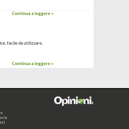
Continua a leggere »
e, facile da utilizzare,
Continua a leggere »
i
ne
orie
tti