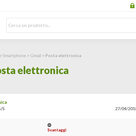
per Smartphone
>
Gmail
> Posta elettronica
sta elettronica
nica
27/04/201
5/5
Svantaggi