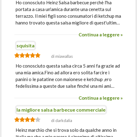
Ho conosciuto Heinz Salsa barbecue perchè l'ha
portata a casa un'amica durante una cenetta sul
terrazzo. Il miei figli sono consumatori di ketchup ma
hanno trovato questa salsa migliore di quest'ultim…
Continua a leggere »
squisita
di miawallas
Ho conosciuto questa salsa circa 5 anni fa grazie ad
una mia amica.Fino ad allora ero solita farcire i
panini o le patatine con maionese e ketchup ,ero
fedelissima a queste due salse finché una mi ami…
Continua a leggere »
la migliore salsa barbecue commerciale
di darkdalia
Heinz marchio che si trova solo da qualche anno in
Italia ma che a mio parere è sinonimo di altissima