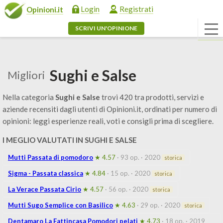
Login
Registrati
Opinioni.it
SCRIVI UN'OPINIONE
Sughi e Salse
Migliori
Nella categoria
Sughi e Salse
trovi 420 tra prodotti, servizi e
aziende recensiti dagli utenti di Opinioni.it, ordinati per numero di
opinioni: leggi esperienze reali, voti e consigli prima di scegliere.
I MEGLIO VALUTATI IN SUGHI E SALSE
Mutti Passata di pomodoro
★ 4.57
· 93 op.
· 2020
storica
Sigma - Passata classica
★ 4.84
· 15 op.
· 2020
storica
La Verace Passata Cirio
★ 4.57
· 56 op.
· 2020
storica
Mutti Sugo Semplice con Basilico
★ 4.63
· 29 op.
· 2020
storica
Dentamaro La Fattincasa Pomodori pelati
★ 4.73
· 18 op.
· 2019